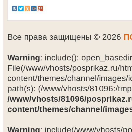
Все права защищены © 2026
П
Warning
: include(): open_basedir 
File(/www/vhosts/posprikaz.ru/ht
content/themes/channel/images/ic
path(s): (/www/vhosts/81096:/tmp:/
/www/vhosts/81096/posprikaz.r
content/themes/channel/images
Warning
: include(/www/vhosts/po