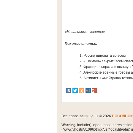
«Независимая газета»
Похожие статьи:
Россия виновата во всём...
«Южмаш» закрыт: всем спаси
Франция сыграла в пользу «
Алжирские военные готовы а
Активисты «майдана» готовы
Все права защищены © 2026
ПОСОЛЬСК
Warning
: include(): open_basedir restrictio
(/www/vhosts/81096:/tmp:/usr/local/lib/php) 