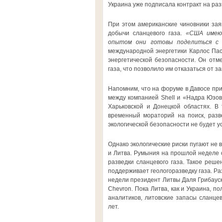
Украина уже подписала контракт на разв
При этом американские чиновники заяв
добычи сланцевого газа.
«США имеют
опытом они готовы поделиться с 
международной энергетики Карлос Пас
энергетической безопасности. Он отм
газа, что позволило им отказаться от з
Напомним, что на форуме в Давосе пр
между компанией Shell и «Надра Юзовс
Харьковской и Донецкой областях. В
временный мораторий на поиск, разв
экологической безопасности не будет 
Однако экологические риски пугают не 
и Литва. Румыния на прошлой неделе 
разведки сланцевого газа. Такое реше
поддерживает геологоразведку газа. Ра
недели президент Литвы Даля Грибауск
Chevron. Пока Литва, как и Украина, п
аналитиков, литовские запасы сланцев
лет.