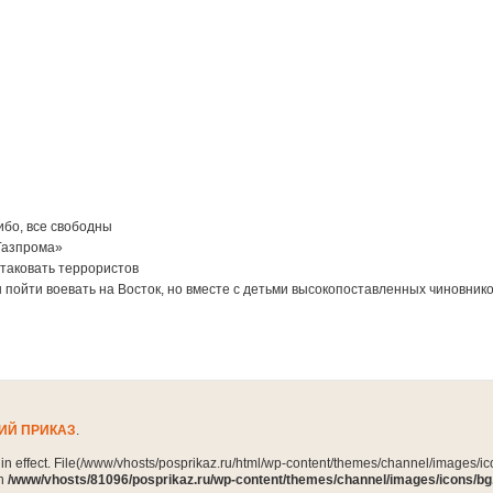
бо, все свободны
Газпрома»
таковать террористов
 пойти воевать на Восток, но вместе с детьми высокопоставленных чиновник
ИЙ ПРИКАЗ
.
n in effect. File(/www/vhosts/posprikaz.ru/html/wp-content/themes/channel/images/ico
in
/www/vhosts/81096/posprikaz.ru/wp-content/themes/channel/images/icons/bg