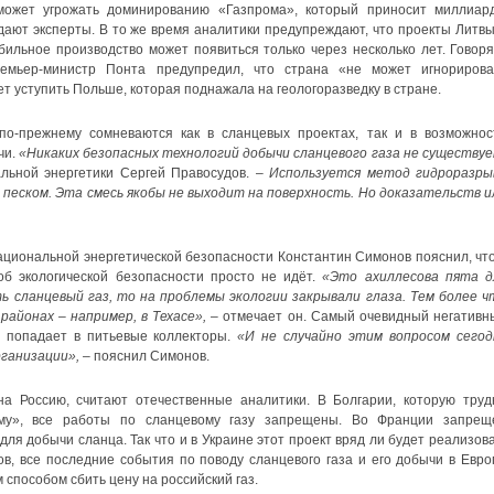
 может угрожать доминированию «Газпрома», который приносит миллиар
ают эксперты. В то же время аналитики предупреждают, что проекты Литвы
ильное производство может появиться только через несколько лет. Говоря
ремьер-министр Понта предупредил, что страна «не может игнорирова
т уступить Польше, которая поднажала на геологоразведку в стране.
о-прежнему сомневаются как в сланцевых проектах, так и в возможнос
чи.
«Никаких безопасных технологий добычи сланцевого газа не существуе
альной энергетики Сергей Правосудов. –
Используется метод гидроразры
с песком. Эта смесь якобы не выходит на поверхность. Но доказательств и
ациональной энергетической безопасности Константин Cимонов пояснил, что
об экологической безопасности просто не идёт.
«Это ахиллесова пята д
ь сланцевый газ, то на проблемы экологии закрывали глаза. Тем более ч
районах – например, в Техасе»,
– отмечает он. Самый очевидный негативн
я попадает в питьевые коллекторы.
«И не случайно этим вопросом сегод
рганизации»,
– пояснил Симонов.
а Россию, считают отечественные аналитики. В Болгарии, которую труд
ому», все работы по сланцевому газу запрещены. Во Франции запрещ
для добычи сланца. Так что и в Украине этот проект вряд ли будет реализова
, все последние события по поводу сланцевого газа и его добычи в Евро
способом сбить цену на российский газ.