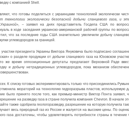
едку с компанией Shell.
ляют, что готовы поделиться с украинцами технологией экологически чист
 технологии экологически безопасной добычи сланцевого газа, и эт
Украиной»,
– заявил на днях представитель Госдепа США по вопрос
куаль в ходе заседания украинско-американской рабочей группы по вопрос
етил, что за последние годы США значительно увеличили добычу сланцево
акупки углеводородов за границей.
и участии президента Украины Виктора Януковича было подписано соглашен
кая» о разделе продукции от добычи сланцевого газа на Юзовском участке
 то же время оппозиционные депутаты предлагают Верховной Раде ввес
едку и добычу нетрадиционных углеводородов, пока механизм обеспечен
усовершенствован.
всех. К списку готовых экспериментировать только что присоединились Румын
отменила мораторий на технологию гидроразрыва пластов, используемую д
ние было принято после того, как премьер-министр Виктор Понта заявил, ч
зрешение на разведку газа в стране получила компания Chevron. В начале эт
айте также одобрила геологоразведку, разрешение на которую получила так
олучает весь природный газ из России и жалуется на высокие цены. По оценк
ого газа достаточны, чтобы удовлетворять потребности страны в течение 