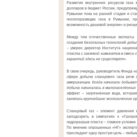
Развитие внутренних ресурсов газа
долларов в бюджет России, предупрежд
Румынии пока на ранней стадии и стаб
геологоразведке газа в Румынии, п
возможность дешевой энергии» и рискуе
Между тем отечественные эксперты п
создания безопасных технологий добы
– уверен директор Института национ
пласта с закачкой химикатов в смеси 
гарантий здесь не существует».
В свою очередь, руководитель Фонда н
сфере добычи сланцевого газа речи 
американцев. Когда начинали добыват
добыча начиналась в малонаселённых 
эффект – загрязнённая вода, котора
занялись крупнейшие экологические о
Сланцевый газ – элемент давления н
заподозрить в симпатиях к «Газпр
гидроразрыв пласта – главное условие 
По мнению опрошенных «НГ» экспертов
преследуют одну простую цель – любым 