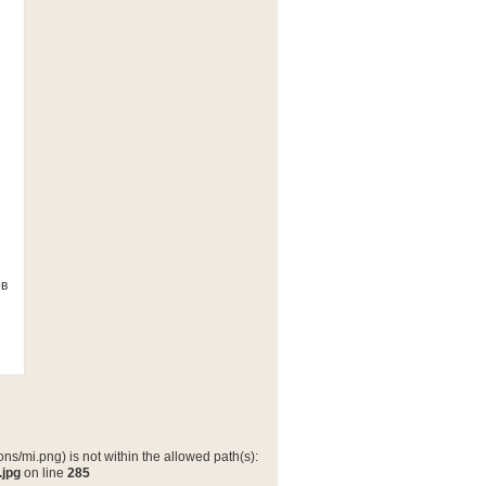
ов
ns/mi.png) is not within the allowed path(s):
.jpg
on line
285