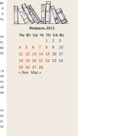
ды
 и
 о
ть
Февраль 2013
Пн
Вт
Ср
Чт
Пт
Сб
Вс
ти
1
2
3
т,
4
5
6
7
8
9
10
ва
ли
11
12
13
14
15
16
17
18
19
20
21
22
23
24
25
26
27
28
 в
« Янв
Мар »
ля
то
ый
ня
но
ен
н.
пе