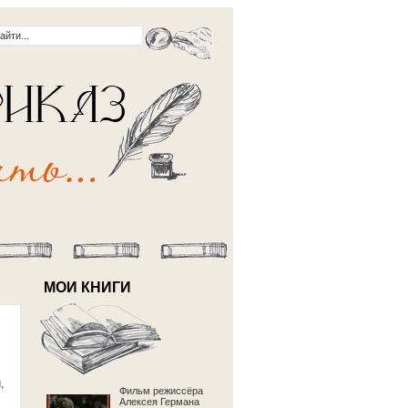
МОИ КНИГИ
,
Фильм режиссёра
Алексея Германа