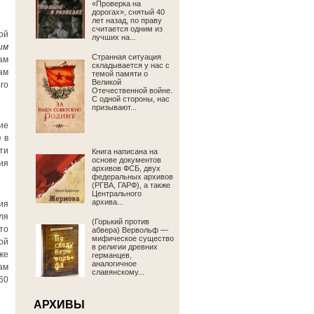
«Проверка на
дорогах», снятый 40
лет назад, по праву
считается одним из
ой
лучших на...
им
Странная ситуация
ам
складывается у нас с
ам
темой памяти о
Великой
го
Отечественной войне.
С одной стороны, нас
призывают...
ие
 в
ти
Книга написана на
основе документов
ия
архивов ФСБ, двух
федеральных архивов
(РГВА, ГАРФ), а также
Центрального
архива...
ия
ля
(Горький против
то
абвера) Вервольф —
мифическое существо
ой
в религии древних
же
германцев,
аналогичное
ам
славянскому...
60
АРХИВЫ