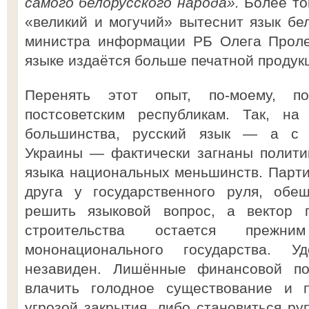
самого белорусского народа».
Более то
«великий и могучий» вытеснит язык бел
министра информации РБ Олега Пролес
языке издаётся больше печатной продукц
Перенять этот опыт, по-моему, по
постсоветским республикам. Так, на
большинства, русский язык — а с 
Украины — фактически загнаны полити
языка национальных меньшинств. Парти
друга у государственного руля, обе
решить языковой вопрос, а вектор п
строительства остается преж
мононационального государства. 
незавиден. Лишённые финансовой по
влачить голодное существование и п
угрозой закрытия, либо становиться ру