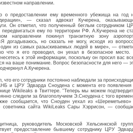
еизвестном направлении.
во о предоставлении ему временного убежища на год 
дерации», — сказал адвокат Кучерена, оказывающ
уги. Он отметил, что полученный беглым сотрудником Ц
 передвигаться ему по территории РФ. А.Кучерена не ст
ом направлении покинул транзитную зону аэропор
Я догадываюсь, но сказать не могу, исходя из вопрос
н один из самых разыскиваемых людей в мире», — отмет
ько что я его проводил, он уехал в безопасное место.
несетесь к этой информации, поскольку он просил вас вс
ся на ваше понимание. Вопрос безопасности для него — э
одчеркнул А.Кучерена.
ил, что его сотрудники постоянно наблюдали за происходящ
АНБ и ЦРУ Эдварда Сноудена с момента его появления
нице Wikileaks в Твиттере. "Теперь мы можем подтвердит
тоянно следили за благополучием Э.Сноудена с того времен
акже сообщается, что Сноуден уехал из «Шереметьево»
 советника сайта WikiLeaks Сары Хэррисон, — сообща
тница, руководитель Московской Хельсинкской груп
твует предоставление бывшему сотруднику ЦРУ Эдвар