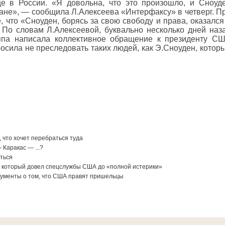
 в России. «Я довольна, что это произошло, и Сноуд
ане», — сообщила Л.Алексеева «Интерфаксу» в четверг. П
 что «Сноуден, борясь за свою свободу и права, оказался
. По словам Л.Алексеевой, буквально несколько дней наз
ппа написала коллективное обращение к президенту С
осила не преследовать таких людей, как Э.Сноуден, котор
 что хочет перебраться туда
Каракас — ...?
иться
, который довел спецслужбы США до «полной истерики»
кументы о том, что США правят пришельцы