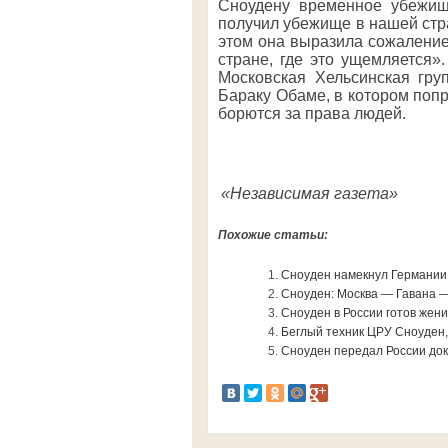
Сноудену временное убежище
получил убежище в нашей стр
этом она выразила сожаление,
стране, где это ущемляется»
Московская Хельсинская гру
Бараку Обаме, в котором попр
борются за права людей.
«Независимая газета»
Похожие статьи:
Сноуден намекнул Германии,
Сноуден: Москва — Гавана — 
Сноуден в России готов жен
Беглый техник ЦРУ Сноуден
Сноуден передал России до