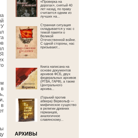
«Проверка на
дорогах», снятый 40
лет назад, по праву
считается одним из
на
лучших на...
ий
Странная ситуация
РУ
складывается у нас с
ал
темой памяти о
Великой
та
Отечественной войне.
ов
С одной стороны, нас
призывают...
ил
 Я
ех
то
Книга написана на
основе документов
архивов ФСБ, двух
федеральных архивов
(РГВА, ГАРФ), а также
им
Центрального
 в
архива...
ь,
(Горький против
и,
абвера) Вервольф —
 в
мифическое существо
в религии древних
ет
германцев,
аналогичное
славянскому...
пы
АРХИВЫ
ду