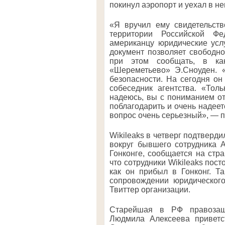
покинул аэропорт и уехал в н
«Я вручил ему свидетельст
территории Российской Фе
американцу юридические усл
документ позволяет свободно
при этом сообщать, в как
«Шереметьево» Э.Сноуден. «
безопасности. На сегодня о
собеседник агентства. «Тол
надеюсь, вы с пониманием от
поблагодарить и очень надеет
вопрос очень серьезный», — п
Wikileaks в четверг подтверд
вокруг бывшего сотрудника 
Гонконге, сообщается на стра
что сотрудники Wikileaks пос
как он прибыл в Гонконг. Т
сопровождении юридического
Твиттер организации.
Старейшая в РФ правозащи
Людмила Алексеева приветс