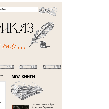
ма
МОИ КНИГИ
е
Фильм режиссёра
Алексея Германа