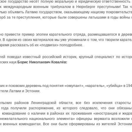
ское государство несёт полную моральную и юридическую ответственность 
ых международным военным трибуналом в Нюрнберге преступными! Так ч
лько объявить Латвию государством, оказывающему нацизму покровительств
щерб за те преступления, которые были совершены латышами в годы войны 
но привести пример эпопеи карательного отряда, размещавшегося в дерев
. В одном из своих материалов мы уже упоминали о том, что творили карате
время рассказать об их «подвигах» поподробнее.
атей поведал известный российский историк, крупный специалист по истор
еских наук
Борис Николаевич Ковалёв:
их и псковских деревень под понятия «оккупант», «каратель», «убийца» в 194
ители Латвии и Эстонии.
льских районов Ленинградской области, все без исключения старосты
 года получили распоряжение, из которого следовало, что они обязаны
е командование о наличии в районах их проживания «иностранцев и жидов
нежелательного национального элемента» офицеры вермахта возложили 
и военных комендантах. Все они были сформированы из жителей Эстонии