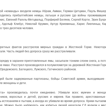
этой «команды» входили немцы Абрам, Амман, Герман Цитцман, Пауль Фишер
ходились прибалтийские немцы, латыши и русские (до войны проживавшие
кис, Евгений Рагель-Метцвальд, Порфирий Беляев, Сергей Корти, Эрих Бухро
), Адольф Клибус, Николай Крумин, Артур Криевиньш, Харис Лиепиньш, Ка
ло трех десятков человек.
кретных фактов расстрелов мирных граждан в Жестяной Горке. Некотор
ли. Часть людей без допроса сразу же расстреливали.
рядку в заранее приготовленные ямы, засыпали тонким слоем снега, а пот
же ямах. Расстрел производился в полукилометре за деревней Жестяная Горк
Оредежского, Батецкого, Лужского, Гатчинского районов.
дей были задержанные партизаны, бойцы Советской армии, выходившие 
сле женщины и дети.
нта» производилась почти ежедневно. Убивали всех: мужчин и женщи
иков, взрослых и детей, русских и евреев. Как правило, арестованные
 истязаниям и пыткам, а иногда их убивали во время допроса. Крики пытаем
. Можно было наблюдать, как избитых людей каратели СД водили к мес