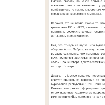
Сложно сказать, по какой причине 
исключено, что из-за нынешнего уху
приблизилось по накалу к временам хо
снова свои антисоветские комплексы.
Впрочем, это не важно. Важно то, ч
крылышком ЕС и НАТО, заявляет о се
памятника советским воинам появитс
латышским прихлебателям.
Нет, это отнюдь не шутка. Ибо буква
обороны Артис Пабрикс выкинул номер,
выразив сожаление, что наземные во
НАТО «Steadfast Jazz 2013» заявил сл
года».
Проще говоря, для таких как Паб
а солдат Гитлера!
Думаю, что Москве пора уже перестать
следует принять во внимание то, ч
буржуазной республики 1920—1940 год
Именно этот режим сформировал две 
многочисленные карательные подразде
Именно эти убийцы сегодня в Латвии в 