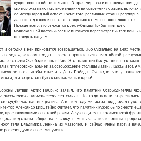
существенное обстоятельство. Вторая мировая и её последствия до
сих пор оказывают сильное влияния на современную жизнь, включая 
её международный аспект. Кроме того, различные страны регулярно
дают повод снова и снова возвращаться к теме военного лихолетья.
Прежде всего, это относится к республикам Прибалтики, где с
маниакальной настойчивостью пытаются пересмотреть итоги войны 
оправдать нацизм.
т и сегодня к ней приходится возвращаться. Ибо буквально на днях местн
вободе», которая входит в состав правительства балтийской республик
ка советским Освободителям в Риге. Этот памятник был установлен в память
али с гитлеровской армией за освобождение столицы Латвии. Каждый год 9 м
тысяч человек, чтобы отметить День Победы. Очевидно, что у нацистск
ласти, эти вещи стоят буквально как кость в горле!
бороны Латвии Артис Пабрикс заявил, что памятник Освободителям яко
ы рассмотреть возможность его сноса».
Но тогда власти открестились 
 его сугубо частная инициатива. А в этом году министра поддержала уже в
хитектор Александр Кирштейнс считает, что памятник нужно было снести ещё
ами, прославляющими советский режим. А руководитель парламентской фракц
оцесс подготовки общества к сносу памятника с постепенным процесс
выносу тела Владимира Ленина из мавзолея. И сейчас члены партии нача
ие референдума о сносе монумента...