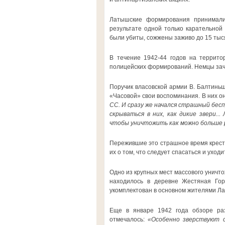
Латышские формирования принимали
результате одной только карательной
были убиты, сожжены заживо до 15 тыся
В течение 1942-44 годов на террито
полицейских формирований. Немцы зача
Поручик власовской армии В. Балтиньш
«Часовой» свои воспоминания. В них о
СС. И сразу же начался страшный бес
скрываться в них, как дикие звери..
чтобы уничтожить как можно больше р
Пережившие это страшное время крест
их о том, что следует спасаться и уходи
Одно из крупных мест массового уничт
находилось в деревне Жестяная Гор
укомплектован в основном жителями Ла
Еще в январе 1942 года обзоре ра
отмечалось:
«Особенно зверствуют 