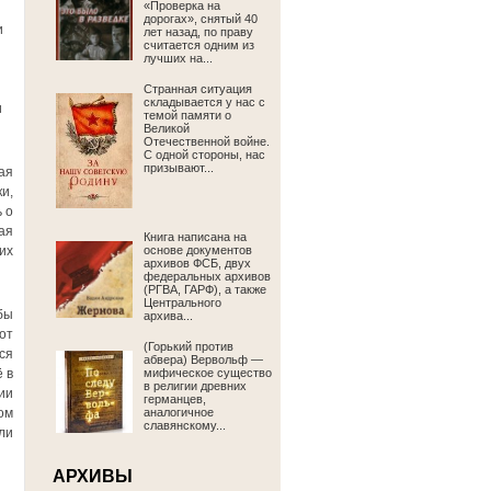
«Проверка на
дорогах», снятый 40
и
лет назад, по праву
считается одним из
лучших на...
Странная ситуация
складывается у нас с
и
темой памяти о
Великой
Отечественной войне.
С одной стороны, нас
призывают...
ая
и,
 о
ая
Книга написана на
их
основе документов
архивов ФСБ, двух
федеральных архивов
(РГВА, ГАРФ), а также
Центрального
бы
архива...
от
(Горький против
ся
абвера) Вервольф —
 в
мифическое существо
в религии древних
ии
германцев,
ом
аналогичное
славянскому...
ли
АРХИВЫ