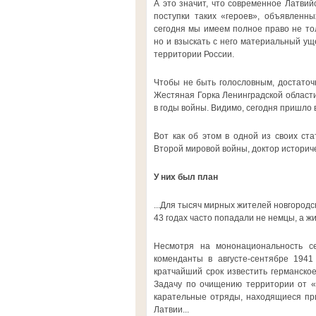
А это значит, что современное Латвий
поступки таких «героев», объявленн
сегодня мы имеем полное право не то
но и взыскать с него материальный у
территории России.
Чтобы не быть голословным, достаточ
Жестяная Горка Ленинградской области
в годы войны. Видимо, сегодня пришло 
Вот как об этом в одной из своих ст
Второй мировой войны, доктор историч
У них был план
...Для тысяч мирных жителей новгородск
43 годах часто попадали не немцы, а ж
Несмотря на мононациональность се
коменданты в августе-сентябре 1941
кратчайший срок известить германско
Задачу по очищению территории от «
карательные отряды, находящиеся пр
Латвии...