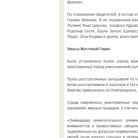
финнов».
По показаниям свидетелей, в состав 
Герман Винклер. В их подчинении на
Латвии) Янис Цирулис, Альфонс Удровс
Рудольф Гроте, Бруно Загерс (Цагерс
Лацис, Эгон Бедман и другие, всего око
Ужасы Жестяной Горки
Было установлено более сорока кон
арестованных перед уничтожением пыта
Трупы расстрелянных складывали по по
вновь расстреливали и хоронили в тех 
Жертвы привозились из Новгородского, 
Среди замученных, уничтоженных лю
окружения, мирные граждане, в том чи
«Ликвидация нежелательного элеме
коммунистов и православных священн
задержанные на допросах подвергались
людей были хорошо слышны в деревне