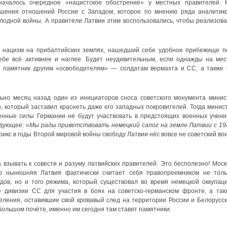
началось очередное «нацистское обострение» у местных правителей. 
дшения отношений России с Западом, которое по мнению ряда аналитико
лодной войны. А правители Латвии этим воспользовались, чтобы реализова
то нацизм на прибалтийских землях, нашедший себе удобное прибежище п
бе всё активнее и наглее. Будет неудивительным, если однажды на мес
я памятник другим «освободителям» — солдатам вермахта и СС, а также 
льно месяц назад один из инициаторов сноса советского монумента минис
 который заставил краснеть даже его западных покровителей. Тогда минист
енные силы Германии не будут участвовать в предстоящих военных учени
едующее:
«Мы рады приветствовать немецкий сапог на земле Латвии с 19
рикс в годы Второй мировой войны свободу Латвии нёс вовсе не советский вои
 взывать к совести и разуму латвийских правителей. Это бесполезно! Моск
то нынешняя Латвия фактически считает себя правопреемником не толь
ов, но и того режима, который существовал во время немецкой оккупаци
дивизии СС для участия в боях на советско-германском фронте, а так
ления, оставившие свой кровавый след на территории России и Белорусси
большом почёте, именно им сегодня там ставят памятники.