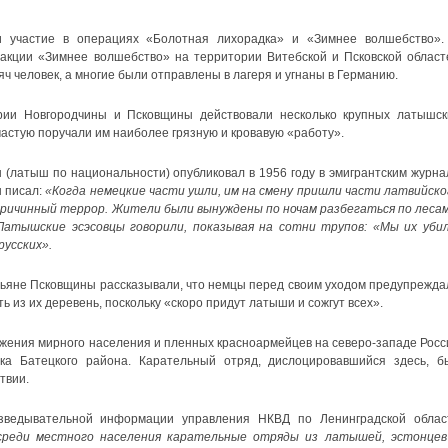
 участие в операциях «Болотная лихорадка» и «Зимнее волшебство».
 акции «Зимнее волшебство» на территории Витебской и Псковской област
ч человек, а многие были отправлены в лагеря и угнаны в Германию.
рии Новгородчины и Псковщины действовали несколько крупных латышск
стую поручали им наиболее грязную и кровавую «работу».
 (латыш по национальности) опубликовал в 1956 году в эмигрантским журна
н писал:
«Когда немецкие части ушли, им на смену пришли части латвийско
причинный террор. Жители были вынуждены по ночам разбегаться по лесам
. Латышские эсэсовцы говорили, показывая на сотни трупов: «Мы их убил
усских».
ьяне Псковщины рассказывали, что немцы перед своим уходом предупрежда
ть из их деревень, поскольку «скоро придут латыши и сожгут всех».
ожения мирного населения и пленных красноармейцев на северо-западе Росс
ка Батецкого района. Карательный отряд, дислоцировавшийся здесь, б
твии.
зведывательной информации управления НКВД по Ленинградской облас
среди местного населения карательные отряды из латышей, эстонцев