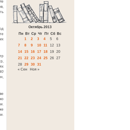
Не
в,
ть
Октябрь 2013
од
Пн
Вт
Ср
Чт
Пт
Сб
Вс
те
1
2
3
4
5
6
их
7
8
9
10
11
12
13
14
15
16
17
18
19
20
тр
21
22
23
24
25
26
27
р,
28
29
30
31
ях
« Сен
Ноя »
40
н,
ве
ко
и.
же
и.