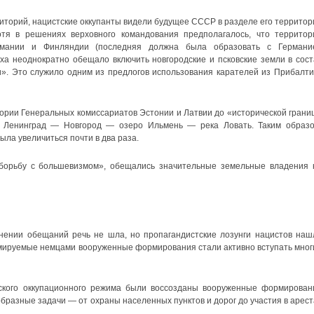
иторий, нацистские оккупанты видели будущее СССР в разделе его территор
тя в решениях верховного командования предполагалось, что территор
рмании и Финляндии (последняя должна была образовать с Германи
ха неоднократно обещало включить новгородские и псковские земли в сост
». Это служило одним из предлогов использования карателей из Прибалти
рии Генеральных комиссариатов Эстонии и Латвии до «исторической грани
и Ленинград — Новгород — озеро Ильмень — река Ловать. Таким образо
ла увеличиться почти в два раза.
борьбу с большевизмом», обещались значительные земельные владения 
нении обещаний речь не шла, но пропагандистские лозунги нацистов наш
рмируемые немцами вооруженные формирования стали активно вступать мног
ского оккупационного режима были воссозданы вооруженные формирован
бразные задачи — от охраны населенных пунктов и дорог до участия в арест