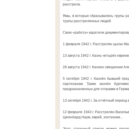
расстрела.
Ямы, в которые сбрасывались трупы ра
трупы расстрелянных людей.
Свою «работу» каратели документиров
1 февраля 1942 г. Расстрелян цыган Ма
13 августа 1942 г. Казнь четырёх евреев
28 августа 1942 г. Казнен священник Ал
5 октября 1942 г. Казнён бывший пре
партизанам. Также казнён бургоми
предназначенных для отправки в Герм
13 октября 1942 г. За отчётный период 
12 февраля 1943 г. Расстрелян Василье
Цигенбард Наум, еврей, зоотехник...
Этот страшный список можно продо