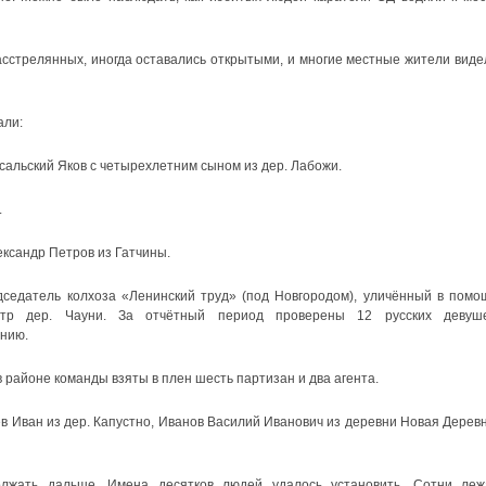
сстрелянных, иногда оставались открытыми, и многие местные жители виде
али:
сальский Яков с четырехлетним сыном из дер. Лабожи.
.
ександр Петров из Гатчины.
дседатель колхоза «Ленинский труд» (под Новгородом), уличённый в помо
стр дер. Чауни. За отчётный период проверены 12 русских девуше
анию.
в районе команды взяты в плен шесть партизан и два агента.
в Иван из дер. Капустно, Иванов Василий Иванович из деревни Новая Деревн
лжать дальше. Имена десятков людей удалось установить. Сотни леж