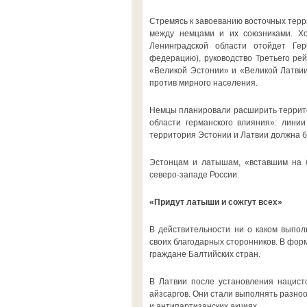
Стремясь к завоеванию восточных терр
между немцами и их союзниками. Хо
Ленинградской области отойдет Ге
федерацию), руководство Третьего рей
«Великой Эстонии» и «Великой Латвии
против мирного населения.
Немцы планировали расширить террито
области германского влияния»: лини
территория Эстонии и Латвии должна бы
Эстонцам и латышам, «вставшим на 
северо-западе России.
«Придут латыши и сожгут всех»
В действительности ни о каком выпол
своих благодарных сторонников. В фо
граждане Балтийских стран.
В Латвии после установления нацист
айзсаргов. Они стали выполнять разноо
и антипартизанских акциях.