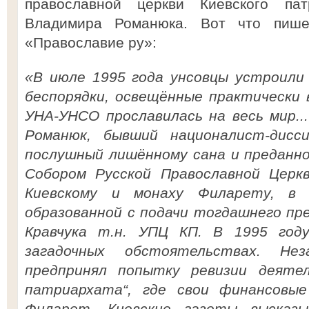
православной церкви Киевского п
Владимира Романюка. Вот что пише
«Православие ру»:
«В июле 1995 года унсовцы устроили
беспорядки, освещённые практически
УНА-УНСО прославилась на весь мир..
Романюк, бывший националист-дисс
послушный лишённому сана и преданн
Собором Русской Православной Цер
Киевскому и монаху Филарету, в 
образованной с подачи тогдашнего пр
Кравчука т.н. УПЦ КП. В 1995 год
загадочных обстоятельствах. Н
предпринял попытку ревизии деятел
патриархата“, где свои финансовые
Филарет. Киевские газеты высказы