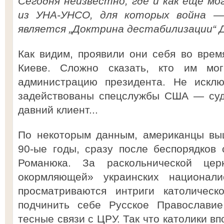
Сегодня неизвестно, где и как еще мо
из УНА-УНСО, для которых война —
является „Доктрина дестабилизации“ Д
Как видим, проявили они себя во врем
Киеве. Сложно сказать, кто им мо
администрацию президента. Не исклю
задействованы спецслужбы США — судя
давний клиент...
По некоторым данным, американцы вы
90-ые годы, сразу после беспорядков
Романюка. За раскольнической цер
окормляющей» украинских национали
просматриваются интриги католическ
подчинить себе Русское Православие
тесные связи с ЦРУ. Так что католики в