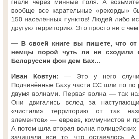
гнали через минные поля. А возьмит
вообще все карательные «рекорды» б
150 населённых пунктов! Людей либо ис
другую территорию. Это просто ни с чем
— В своей книге вы пишете, что от
немцы порой чуть ли не сходили 
Белоруссии фон дем Бах...
Иван Ковтун:
— Это у него случил
Подчинённые Баху части СС шли по по 
двумя волнами. Первая волна — так н
Они двигались вслед за наступающ
«чистили» территорию от так наз
элементов» — евреев, коммунистов и пр
А потом шла вторая волна полицейских 
зачищала всё то, что оставалось. А 