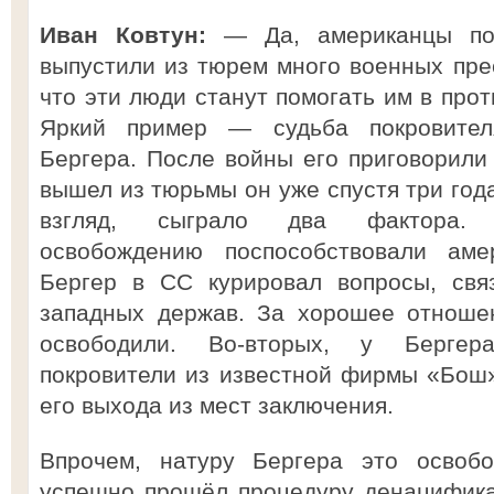
Иван Ковтун:
— Да, американцы пос
выпустили из тюрем много военных прес
что эти люди станут помогать им в про
Яркий пример — судьба покровител
Бергера. После войны его приговорили 
вышел из тюрьмы он уже спустя три года
взгляд, сыграло два фактора. 
освобождению поспособствовали ам
Бергер в СС курировал вопросы, свя
западных держав. За хорошее отноше
освободили. Во-вторых, у Бергер
покровители из известной фирмы «Бош»
его выхода из мест заключения.
Впрочем, натуру Бергера это освоб
успешно прошёл процедуру денацифика