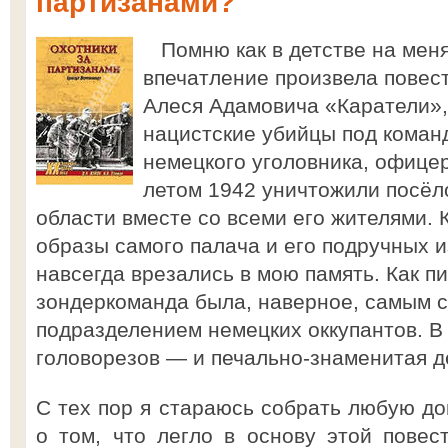
партизанами?
Помню как в детстве на меня
впечатление произвела повест
Алеся Адамовича «Каратели», 
нацистские убийцы под кома
немецкого уголовника, офице
летом 1942 уничтожили посёл
области вместе со всеми его жителями. 
образы самого палача и его подручных 
навсегда врезались в мою память. Как п
зондеркоманда была, наверное, самым 
подразделением немецких оккупантов. В
головорезов — и печально-знаменитая д
С тех пор я стараюсь собрать любую 
о том, что легло в основу этой повест