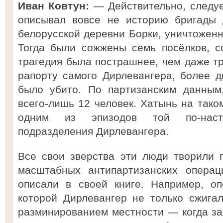
Иван Ковтун:
— Действительно, следуе
описывал вовсе не историю бригады 
белорусской деревни Борки, уничтоженн
Тогда были сожжены семь посёлков, с
трагедия была пострашнее, чем даже т
рапорту самого Дирлевангера, более 
было убито. По партизанским данным,
всего-лишь 12 человек. Хатынь на тако
одним из эпизодов той по-наст
подразделения Дирлевангера.
Все свои зверства эти люди творили 
масштабных антипартизанских операц
описали в своей книге. Например, оп
которой Дирлевангер не только сжига
разминированием местности — когда з