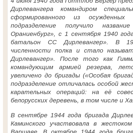
4 июня 1940 года Готтлоб Бергер пре
Дирлевангера командиром специаль
сформированного из осужденных 
подразделение получило название
Ораниенбург», с 1 сентября 1940 год
батальон СС Дирлевангер». В 1
численности полка и стало называ
Дирлевангер». После того как Гим
командующим армией резерва, лет
увеличено до бригады («Особая брига
подразделение отличалась особой же
карательных операций: на её сове
белорусских деревень, в том числе и Х
В сентябре 1944 года бригада Дирлев
Каминского участвовала в жестоком
Варшаве. В октябре 1944 года бриг