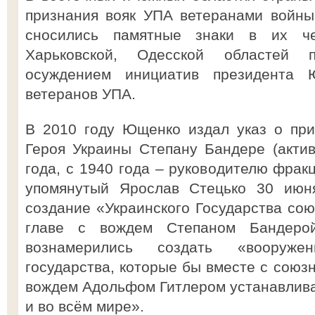
признания вояк УПА ветеранами войны
сносились памятные знаки в их че
Харьковской, Одесской областей 
осуждением инициатив президента 
ветеранов УПА.
В 2010 году Ющенко издал указ о при
Героя Украины Степану Бандере (акти
года, с 1940 года – руководителю фрак
упомянутый Ярослав Стецько 30 июня
создание «Украинского Государства сою
главе с вождем Степаном Бандеро
вознамерились создать «вооруже
государства, которые бы вместе с союз
вождем Адольфом Гитлером устанавлива
и во всём мире».