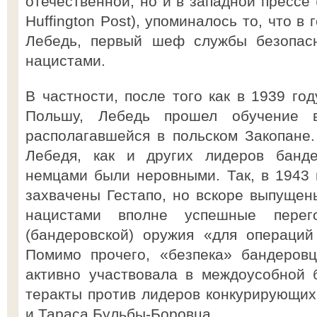
отечественной, но и в западной прессе 
Huffington Post), упоминалось то, что 
Лебедь, первый шеф службы безопасн
нацистами.
В частности, после того как в 1939 го
Польшу, Лебедь прошел обучение в
располагавшейся в польском Закопане
Лебедя, как и других лидеров банд
немцами были неровными. Так, в 1943 
захвачены Гестапо, но вскоре выпущены
нацистами вполне успешные пере
(бандеровской) оружия «для операций
Помимо прочего, «безпека» бандеровц
активно участвовала в междоусобной 
теракты против лидеров конкурирующи
и Тараса Бульбы-Боровца.