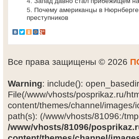
Запад давно стал прибежищем на
Почему американцы в Нюрнберге
преступников
Все права защищены © 2026
П
Warning
: include(): open_basedir 
File(/www/vhosts/posprikaz.ru/ht
content/themes/channel/images/ic
path(s): (/www/vhosts/81096:/tmp:/
/www/vhosts/81096/posprikaz.r
content/themes/channel/images