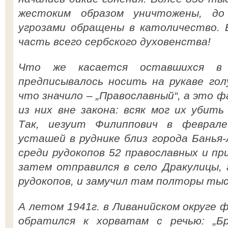
жестоким образом уничтожены, до
угрозами обращены в католичество. 
часть всего сербского духовенства!
Что же касается оставшихся в
предписывалось носить на рукаве голу
что значило – „Православный“, а это 
из них вне закона: всяк мог их убить
Так, иезуит Филиппович в феврале
усташей в руднике близ города Банья
среди рудокопов 52 православных и пр
затем отправился в село Дракулицы, 
рудокопов, и замучил там полторы тыс
А летом 1941г. в Ливанийском округе 
обратился к хорватам с речью: „Б