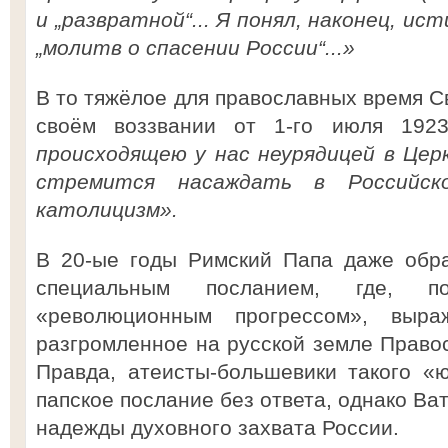
и „развратной“... Я понял, наконец, и
„молитв о спасении России“...»
В то тяжёлое для православных время С
своём воззвании от 1-го июля 192
происходящею у нас неурядицей в Церк
стремится насаждать в Российско
католицизм».
В 20-ые годы Римский Папа даже обра
специальным посланием, где, п
«революционным прогрессом», выра
разгромленное на русской земле Правос
Правда, атеисты-большевики такого «
папское послание без ответа, однако Ва
надежды духовного захвата России.