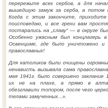
перережьте всех сербов, а для нача
вышедшую замуж за серба, а потом и
Когда с этим закончите, приходите 
поисповедаю, и все грехи вам простя
постарались на „славу“ — в округе бы
Особенно ужасным был концлагерь в
Освенциме, где было уничтожено и 
православных!
Для католиков были очищены огромны
ненависть вызывала сама православна
мая 1941г. было совершено заклание 
их не на плахе, а прямо в алтар
обезглавили топором, после чего церк
телами замученных...».