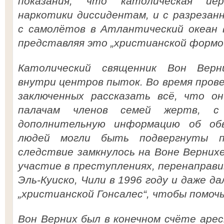
показания, что католическая иер
наркотики диссидентам, и с разрезан
с самолётов в Атлантический океан в
представляя это „христианской формой
Католический священник Вон Верн
внутри центров пыток. Во время пров
заключенных рассказать всё, что он
палачам членов семей жертв, 
дополнительную информацию об об
людей могли быть подвергнуты 
следствие замкнулось на Воне Верних
участие в преступлениях, перенаправив
Эль-Куиско, Чили в 1996 году и даже д
„христианской Гонсалес“, чтобы помоч
Вон Верних был в конечном счёте арес