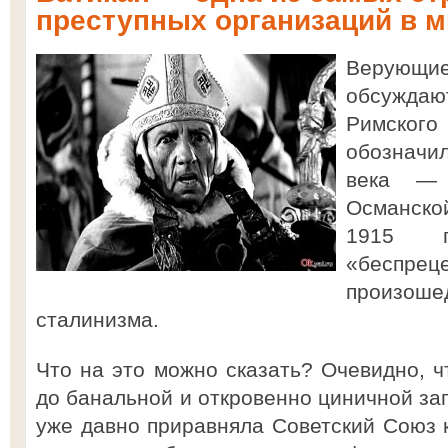
преступных организаций в 
Верующ
обсуждаю
Римског
обозначи
века —
Османско
1915 
«беспре
произоше
сталинизма.
Что на это можно сказать? Очевидно, ч
до банальной и откровенно циничной за
уже давно приравняла Советский Союз к