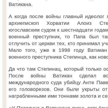
Ватикана.
А когда после войны главный идеолог 
архиепископ Хорватии Алоиз Ст
югославским судом к шестнадцати годам
военный преступник, то Папа был та
отлучить от церкви тех, кто принимал у
Мало того, уже в 1998 году Ватикан 
военного преступника Степинца, как нов
Да что там Степинац, который только о
После войны Ватикан сделал вс
международного суда убийцу Анте Пав
его головорезов. Они были укрыты от
награбленными ими тоннами золота и се
«У Павелича в Ватикане очень серьёзн