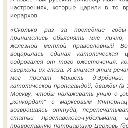
настроениях, которые царили в то в
иерархов:
«Сколько раз за последние годы
принимались объяснять мне лично,
железной метлой православный В
воцарилась единая католическая ц
содрогался от того ожесточения, к
сверкали их глаза. И внимая этим реча
мог прелат Мишель д'Эрбиньи, 
католической пропагандой, дважды (в 1
Москву, чтобы налаживать унию с „об
„конкордат“ с марксовым Интернац
возвращаясь оттуда, перепечатыва
статьи Ярославского-Губельмана, 
православную патриаршую Церковь (до