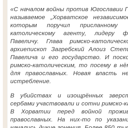
«С началом войны против Югославии Г
называемое „Хорватское независимо
которым поручил присланному 
католическому агенту, лидеру 
Павеличу. Глава римско-католиче
архиепископ Загребский Алоиз Степ
Павелича и его государство. И поск
римско-католическим, то посему в н
для православных. Новая власть н
истребление.
В убийствах и изощрённых зверст
сербами участвовали и сотни римско-к
В Хорватии перед войной прожи
православных. На них-то по указа
начались дикие гонения. Более 850 ты