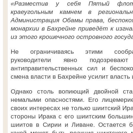
«Разместив у себя Пятый фло
краеугольным камнем в региональ
Администрация Обамы права, беспоко
монархии в Бахрейне приведёт к изгн
из этого крошечного островного госуд
Не ограничиваясь этими сообра
руководители явно подозрева
антиправительственных сил и беспоко
смена власти в Бахрейне усилит власть 
Однако столь вопиющий двойной ста
немалыми опасностями. Его лицемерие
своих интересах не только шиитский Ира
стороны Ирака с его шиитским большин
шиитов в Сирии и Ливане. Остается б
какой может быть реакция шиитского 