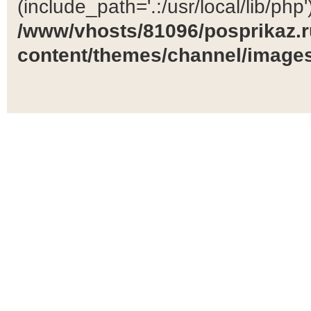
(include_path='.:/usr/local/lib/php')
/www/vhosts/81096/posprikaz.r
content/themes/channel/images