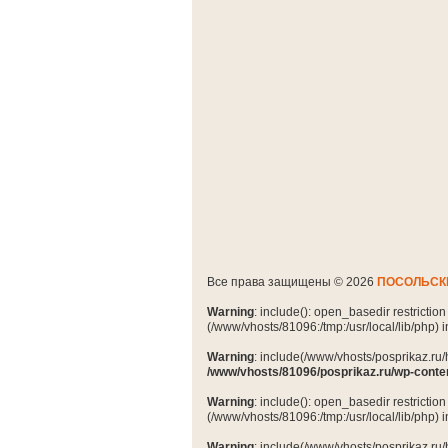
Все права защищены © 2026
ПОСОЛЬСК
Warning
: include(): open_basedir restrictio
(/www/vhosts/81096:/tmp:/usr/local/lib/php) 
Warning
: include(/www/vhosts/posprikaz.ru/
/www/vhosts/81096/posprikaz.ru/wp-conte
Warning
: include(): open_basedir restrictio
(/www/vhosts/81096:/tmp:/usr/local/lib/php) 
Warning
: include(/www/vhosts/posprikaz.ru/