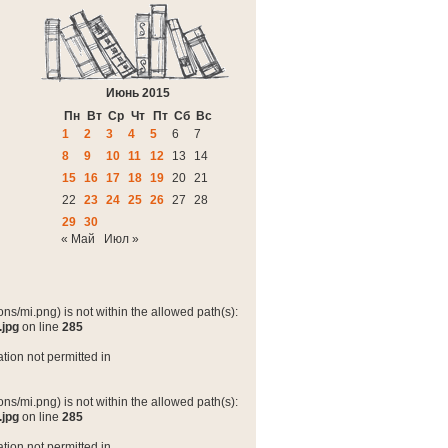
Июнь 2015
Пн
Вт
Ср
Чт
Пт
Сб
Вс
1
2
3
4
5
6
7
8
9
10
11
12
13
14
15
16
17
18
19
20
21
22
23
24
25
26
27
28
29
30
« Май
Июл »
ns/mi.png) is not within the allowed path(s):
.jpg
on line
285
tion not permitted in
ns/mi.png) is not within the allowed path(s):
.jpg
on line
285
tion not permitted in