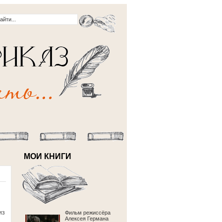
МОИ КНИГИ
из
Фильм режиссёра
Алексея Германа