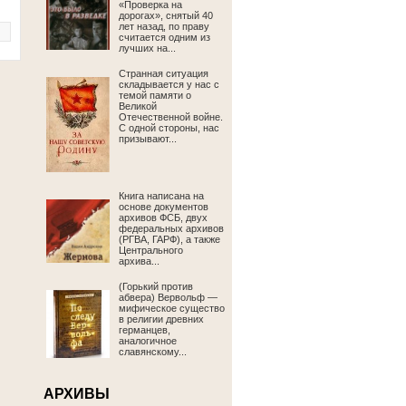
«Проверка на
дорогах», снятый 40
лет назад, по праву
считается одним из
лучших на...
Странная ситуация
складывается у нас с
темой памяти о
Великой
Отечественной войне.
С одной стороны, нас
призывают...
Книга написана на
основе документов
архивов ФСБ, двух
федеральных архивов
(РГВА, ГАРФ), а также
Центрального
архива...
(Горький против
абвера) Вервольф —
мифическое существо
в религии древних
германцев,
аналогичное
славянскому...
АРХИВЫ