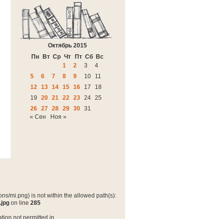
Октябрь 2015
Пн
Вт
Ср
Чт
Пт
Сб
Вс
1
2
3
4
5
6
7
8
9
10
11
12
13
14
15
16
17
18
19
20
21
22
23
24
25
26
27
28
29
30
31
« Сен
Ноя »
ns/mi.png) is not within the allowed path(s):
.jpg
on line
285
tion not permitted in