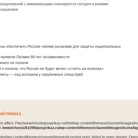
 предложений с американцами планируется сегодня в режиме
онашенков.
оны обеспечить Россию «всеми рычагами для защиты национальных
у привели Латвию 98 лет независимости
ичего не поняли
-х поняли, что Россия не будет вечно «стоять на коленях»
литы — под колпаком у зарубежных спецслужб
ИЙ ПРИКАЗ
.
n in effect. File(/www/vhosts/posprikaz.ru/html/wp-content/themes/channel/images/ico
in
/www/vhosts/81096/posprikaz.ru/wp-content/themes/channel/images/icons/bg
html/wp-content/themes/channel/images/icons/mi.png): failed to open stream: Opera