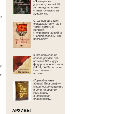
«Проверка на
дорогах», снятый 40
лет назад, по праву
считается одним из
ы
лучших на...
та
Странная ситуация
складывается у нас с
темой памяти о
Великой
Отечественной войне.
С одной стороны, нас
призывают...
Книга написана на
основе документов
архивов ФСБ, двух
федеральных архивов
у
(РГВА, ГАРФ), а также
Центрального
архива...
т
(Горький против
абвера) Вервольф —
мифическое существо
в религии древних
германцев,
аналогичное
славянскому...
АРХИВЫ