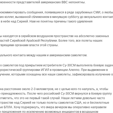
покоенности представителей американских ВВС непонятны.
рокомментировать сообщения, появившиеся в ряде зарубежных СМИ, о якоб
их коллег, вызванной сближением в минувшую субботу до визуального контак
в в небе над Сирией. Нам не понятны причины такого удивления
ы находятся в сирийском воздушном пространстве на абсолютно законных
астей Сирийской Арабской Республики. Более того, все полеты наших
твующими органами власти этой страны.
зуального контакта между нашим и американским самолетом.
ших самолетов под прикрытием истребителя Су-30СМ выполняла боевую задач
ррористической группировки ИГИЛ в провинции Алеппо. При выдвижении в
лучении, которыми оснащены все наши самолеты, зафиксировала излучение о
 расстояние около 2-3 километров, не с целью кого-то напугать, а, чтобы
 принадлежность. После чего российский Су-30СМ вернулся в боевую группу
тметить, что это не первый такой случай. Наши летчики довольно часто
транстве над Сирией не только полеты самолетов США, но и беспилотные
е БПЛА. Хочу подчеркнуть, что вчера вечером мы оперативно направили
е предложения по исключению возможных инцидентов в воздушном