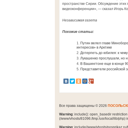
пространстве Сирии. Обсуждение этих
видеоконференции», — сказал Игорь К
Независимая газета
Похожие статьи:
Путин велел главе Минобор
интересов» в Арктике
Дотерпеть до юбилея: к чем
Лукашенко прослушали, но н
В Вашингтоне еще в конце 90
Представители российской э
Все права защищены © 2026
ПОСОЛЬСК
Warning
: include(): open_basedir restrictio
(/www/vhosts/81096:/tmp:/usr/local/lib/php) 
Warning
: include(/www/vhosts/posprikaz.ru/