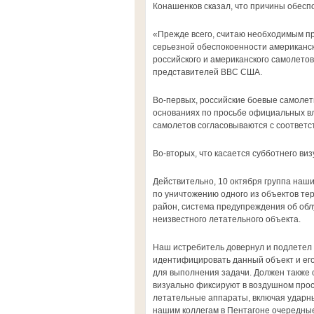
Конашенков сказал, что причины обес
«Прежде всего, считаю необходимым п
серьезной обеспокоенности американск
российского и американского самолето
представителей ВВС США.
Во-первых, российские боевые самолет
основаниях по просьбе официальных вл
самолетов согласовываются с соответс
Во-вторых, что касается субботнего ви
Действительно, 10 октября группа на
по уничтожению одного из объектов те
район, система предупреждения об об
неизвестного летательного объекта.
Наш истребитель довернул и подлетел на
идентифицировать данный объект и его
для выполнения задачи. Должен также о
визуально фиксируют в воздушном прос
летательные аппараты, включая ударны
нашим коллегам в Пентагоне очередны