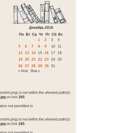
Декабрь 2016
Пн
Вт
Ср
Чт
Пт
Сб
Вс
1
2
3
4
5
6
7
8
9
10
11
12
13
14
15
16
17
18
19
20
21
22
23
24
25
26
27
28
29
30
31
« Ноя
Янв »
ns/mi.png) is not within the allowed path(s):
.jpg
on line
285
tion not permitted in
ns/mi.png) is not within the allowed path(s):
.jpg
on line
285
tion not permitted in