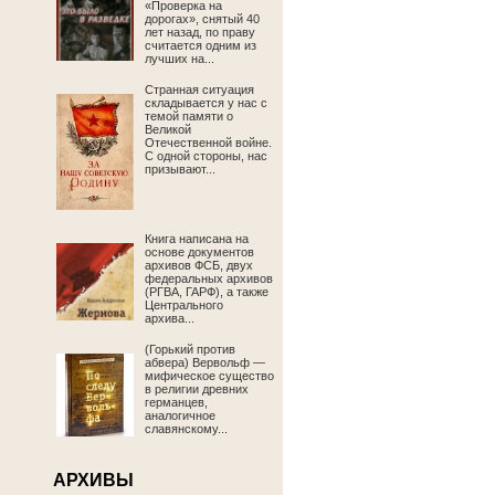
«Проверка на
дорогах», снятый 40
лет назад, по праву
считается одним из
лучших на...
Странная ситуация
складывается у нас с
темой памяти о
Великой
Отечественной войне.
С одной стороны, нас
призывают...
Книга написана на
основе документов
архивов ФСБ, двух
федеральных архивов
(РГВА, ГАРФ), а также
Центрального
архива...
(Горький против
абвера) Вервольф —
мифическое существо
в религии древних
германцев,
аналогичное
славянскому...
АРХИВЫ