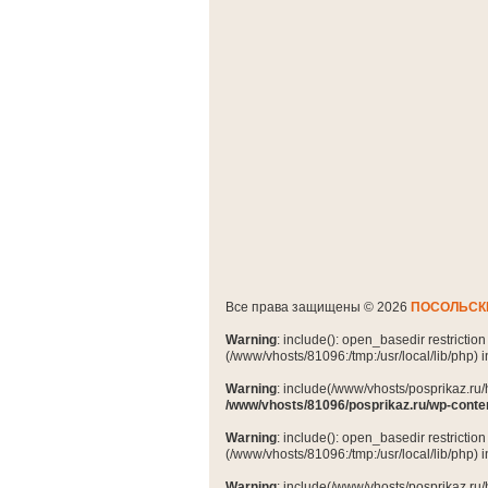
Все права защищены © 2026
ПОСОЛЬСК
Warning
: include(): open_basedir restrictio
(/www/vhosts/81096:/tmp:/usr/local/lib/php) 
Warning
: include(/www/vhosts/posprikaz.ru/
/www/vhosts/81096/posprikaz.ru/wp-conte
Warning
: include(): open_basedir restrictio
(/www/vhosts/81096:/tmp:/usr/local/lib/php) 
Warning
: include(/www/vhosts/posprikaz.ru/