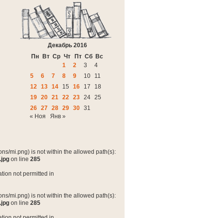
Декабрь 2016
Пн
Вт
Ср
Чт
Пт
Сб
Вс
1
2
3
4
5
6
7
8
9
10
11
12
13
14
15
16
17
18
19
20
21
22
23
24
25
26
27
28
29
30
31
« Ноя
Янв »
ns/mi.png) is not within the allowed path(s):
.jpg
on line
285
tion not permitted in
ns/mi.png) is not within the allowed path(s):
.jpg
on line
285
tion not permitted in