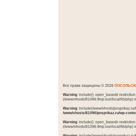
Все права защищены © 2026
ПОСОЛЬСК
Warning
: include(): open_basedir restrictio
(/www/vhosts/81096:/tmp:/usr/local/lib/php) 
Warning
: include(/www/vhosts/posprikaz.ru/
/www/vhosts/81096/posprikaz.ru/wp-conte
Warning
: include(): open_basedir restrictio
(/www/vhosts/81096:/tmp:/usr/local/lib/php) 
Warning
: include(/www/vhosts/posprikaz.ru/