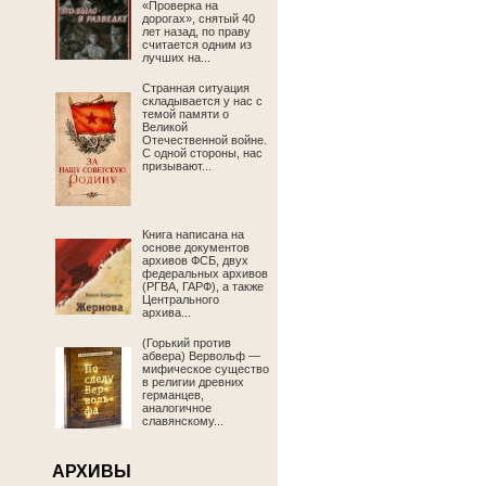
«Проверка на
дорогах», снятый 40
лет назад, по праву
считается одним из
лучших на...
Странная ситуация
складывается у нас с
темой памяти о
Великой
Отечественной войне.
С одной стороны, нас
призывают...
Книга написана на
основе документов
архивов ФСБ, двух
федеральных архивов
(РГВА, ГАРФ), а также
Центрального
архива...
(Горький против
абвера) Вервольф —
мифическое существо
в религии древних
германцев,
аналогичное
славянскому...
АРХИВЫ