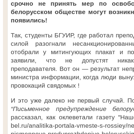
срочно не принять мер по освобо
белорусском обществе могут возникн
появились!
Так, студенты БГУИР, где работал преп
силой разогнали несанкционированн
отобрали у митингующих плакат и по
заявили, что не допустят никак
преподавателя. Вот он — результат не
министра информации, когда люди вын
провокаций свядомых !
И это уже далеко не первый случай. По
“Письменное предупреждение белору
рассказал, как оклеветали газету "Наше
bel.ru/analitika-portala-vmeste-s-rossiey/n
pismennoye-preduprezhdeniye-belorusski