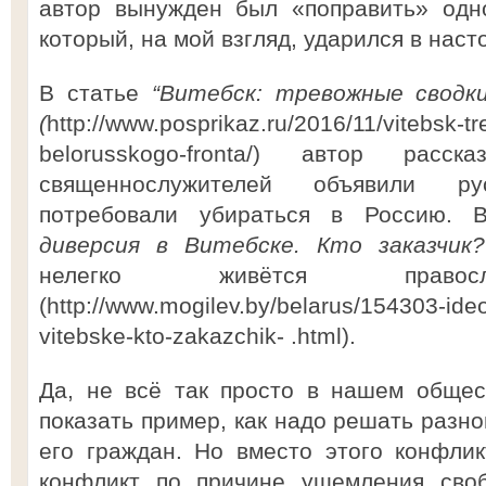
автор вынужден был «поправить» одно
который, на мой взгляд, ударился в на
В статье
“Витебск: тревожные сводк
(
http://www.posprikaz.ru/2016/11/vitebsk-t
belorusskogo-fronta/) автор расс
священнослужителей объявили р
потребовали убираться в Россию.
диверсия в Витебске. Кто заказчик?
нелегко живётся правосл
(http://www.mogilev.by/belarus/154303-ide
vitebske-kto-zakazchik- .html).
Да, не всё так просто в нашем общес
показать пример, как надо решать разн
его граждан. Но вместо этого конфли
конфликт по причине ущемления сво