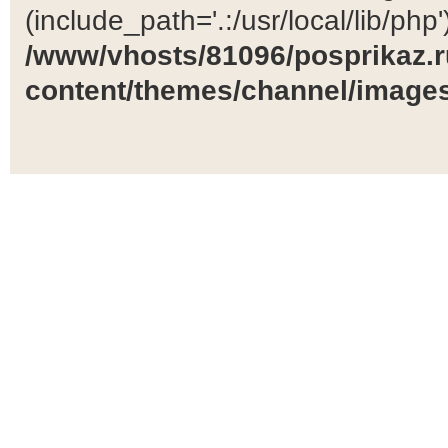
(include_path='.:/usr/local/lib/php')
/www/vhosts/81096/posprikaz.r
content/themes/channel/images