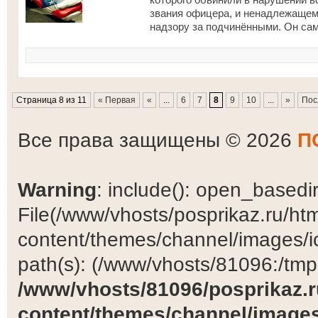
звания офицера, и ненадлежащем
надзору за подчинёнными. Он сам 
Страница 8 из 11
« Первая
«
...
6
7
8
9
10
...
»
Пос
Все права защищены © 2026
П
Warning
: include(): open_basedir 
File(/www/vhosts/posprikaz.ru/ht
content/themes/channel/images/ic
path(s): (/www/vhosts/81096:/tmp:/
/www/vhosts/81096/posprikaz.r
content/themes/channel/images