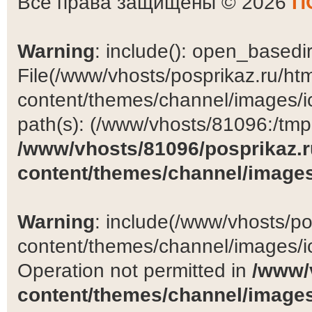
Все права защищены © 2026
П
Warning
: include(): open_basedir 
File(/www/vhosts/posprikaz.ru/ht
content/themes/channel/images/ic
path(s): (/www/vhosts/81096:/tmp:/
/www/vhosts/81096/posprikaz.r
content/themes/channel/images
Warning
: include(/www/vhosts/po
content/themes/channel/images/ic
Operation not permitted in
/www/
content/themes/channel/images