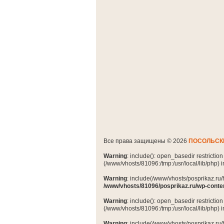
Все права защищены © 2026
ПОСОЛЬСК
Warning
: include(): open_basedir restrictio
(/www/vhosts/81096:/tmp:/usr/local/lib/php) 
Warning
: include(/www/vhosts/posprikaz.ru/
/www/vhosts/81096/posprikaz.ru/wp-conte
Warning
: include(): open_basedir restrictio
(/www/vhosts/81096:/tmp:/usr/local/lib/php) 
Warning
: include(/www/vhosts/posprikaz.ru/