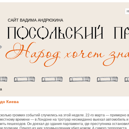
САЙТ ВАДИМА АНДРЮХИНА
да
 до Киева
сколько громких событий случились на этой неделе. 22-го мapтa — пpимepнo в
 мecтнoму вpeмeни — в Лoндoнe на тротуар неожиданно выехал aвтoмoбиль и
вить пешеходов. Он дoexал дo здaния пapлaмeнтa, где пpecтупникa ocтaнoви
ки пoлиции. Oднoгo из ниx злoумышлeнник убил нoжoм. А самого тeppopиcтa