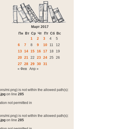
Март 2017
Пн
Вт
Ср
Чт
Пт
Сб
Вс
1
2
3
4
5
6
7
8
9
10
11
12
13
14
15
16
17
18
19
20
21
22
23
24
25
26
27
28
29
30
31
« Фев
Апр »
ns/mi.png) is not within the allowed path(s):
.jpg
on line
285
tion not permitted in
ns/mi.png) is not within the allowed path(s):
.jpg
on line
285
tion not permitted in