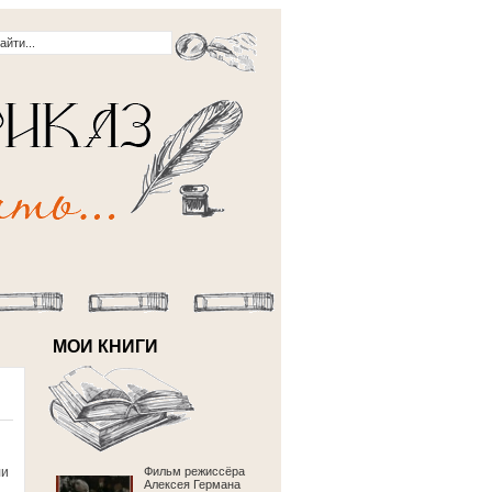
МОИ КНИГИ
ли
Фильм режиссёра
Алексея Германа