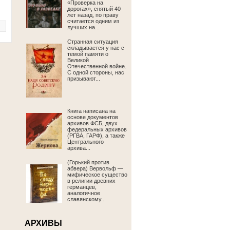
«Проверка на
дорогах», снятый 40
лет назад, по праву
считается одним из
лучших на...
Странная ситуация
складывается у нас с
темой памяти о
Великой
Отечественной войне.
С одной стороны, нас
призывают...
Книга написана на
основе документов
архивов ФСБ, двух
федеральных архивов
(РГВА, ГАРФ), а также
Центрального
архива...
(Горький против
абвера) Вервольф —
мифическое существо
в религии древних
германцев,
аналогичное
славянскому...
АРХИВЫ