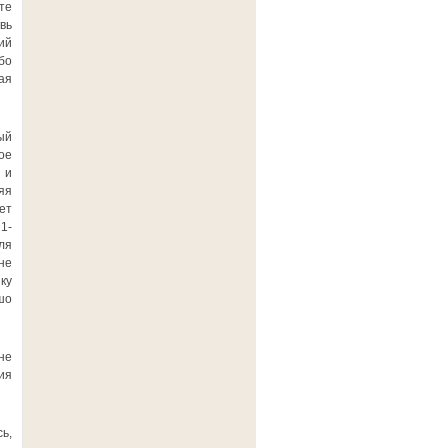
те
вь
ий
бо
ая
ый
ое
 и
яя
ет
1-
ля
не
ку
шо
не
ия
ь,