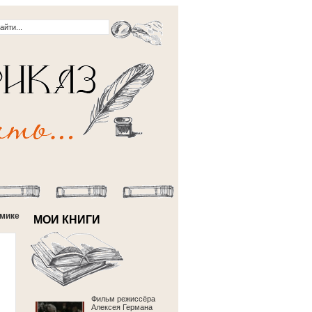
омике
МОИ КНИГИ
Фильм режиссёра
Алексея Германа