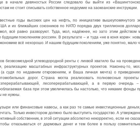
еще в начале девяностых России следовало бы выйти из «Вашингтонско
стам не стоит списывать собственное недоумие на заокеанские инструкции.
звестные годы высоких цен на нефть, по инициативе вышеупомянутого эк
США и их ближайших союзников по НАТО порядка двух триллионов долларо
 мол, всё равно разворуют. Туда, мол, надёжнее, но зато этим действом 
будущим поколениям россиян. В результате – и туда «не в коня корм»: нов
 экономике всё нехорошо. И нашим будущим поколениям, уже понятно, мало ч
ров безвозмездной углеводородной ренты с лихвой хватило бы на проведен
, реализацию масштабных инфраструктурных проектов. Наконец-то, мог
 (а судя по недавним откровениям, и Ваша личная мечта) о приведении
томобильных дорог. Страна могла реализовать полновесные проекты
озперерабатывающей, лесоперерабатывающей, а в первую очередь –
облагаемая база при этом увеличилась бы настолько, что никакие фонды п
 не нужны.
узыри или финансовые навесы, а как раз те самые инвестиционные деньги,
чтать. Только инвестором должно было выступить государство. А утвержден
ективный собственник, в этой ситуации абсолютно некорректно, если не сказа
чтобы отказываться от дармовых денег и тем более в пользу сомнительн