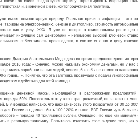
 влечёт за собой создавшуюся картину. Таргентировать инфляцию толь
ивистская и, в конечном счете, контрпродуктивная политика.
уже имеет немонетарную природу. Реальная причина инфляции – это ро
: тарифы на электроэнергию, бензин и дизтопливо, стоимость автомобильн
овольствия и услуг ЖКХ. Я уже не говорю о криминальном росте цен 
кручивает инфляцию сам Центробанк – непомерно высокой ключевой ставко
величивает себестоимость производства, а соответственно и цену конечно
вание Дмитрия Анатольевича Медведева во время предновогоднего интерв
абре 2016 года: «Конечно, можно накачать экономику деньгами, но у нас 
есценились заработки наших людей, пенсии, было бы невозможно планирова
90-х годов…». Понятно, что эта заготовка прозвучала с подачи узкопрофильн
оводством к действию для всей команды.
ношение денежной массы, находящейся в распоряжении предприятий
т порядка 50%. Показатель этот у всех стран различный, он зависит от мног
й. В учебниках написано, что вариативность этого показателя от 30 до 300
то для России он должен быть 100-120% и выше. ВВП России чуть больше 
обороте – порядка 40 триллионов рублей. Очевидно, что еще как минимум 
ть в реальную экономику. Попытаюсь изложить свое видение того, как э