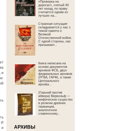
«Проверка на
дорогах», снятый 40
лет назад, по праву
считается одним из
лучших на...
Странная ситуация
складывается у нас с
темой памяти о
Великой
Отечественной войне.
С одной стороны, нас
призывают...
ет
Книга написана на
основе документов
ка
архивов ФСБ, двух
 и
федеральных архивов
(РГВА, ГАРФ), а также
и:
Центрального
ий
архива...
(Горький против
абвера) Вервольф —
мифическое существо
сь
в религии древних
германцев,
аналогичное
славянскому...
ть
 И
АРХИВЫ
 и