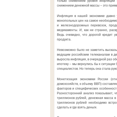
только снижением уровня инфляции и
снижением денежной массы – это примит
Инфляция в нашей экономике давно 
монопольных цен на самое необходимое
и железнодорожных перевозок, прод
медикаменты. И, как ни странно, рас
Ведь очевидно, что дорогой кредит у
продукта.
Невозможно было не заметить высказы
ведущим российским телеканалам в дек
выросла инфляция, в очередной раз об
ипотеку – мы вернулись бы к ситуации 
специалистов. Но теперь она стала рук
Монетизация экономики России (от
домохозяйств, к объему ВВП) составляе
факторов и специфических особенносте
Разносторонний анализ показывает, ч
триллионов рублей, денежная масса в 
триллионов рублей необходимо встрои
сделать и где взять деньги.