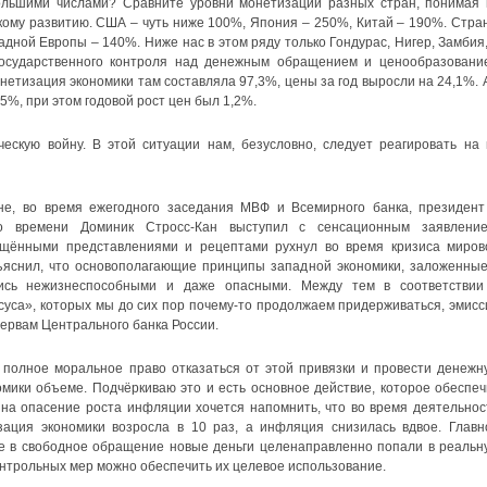
льшими числами? Сравните уровни монетизации разных стран, понимая 
скому развитию. США – чуть ниже 100%, Япония – 250%, Китай – 190%. Стра
дной Европы – 140%. Ниже нас в этом ряду только Гондурас, Нигер, Замбия,
 государственного контроля над денежным обращением и ценообразовани
онетизация экономики там составляла 97,3%, цены за год выросли на 24,1%. А
5%, при этом годовой рост цен был 1,2%.
ескую войну. В этой ситуации нам, безусловно, следует реагировать на 
е, во время ежегодного заседания МВФ и Всемирного банка, президент
о времени Доминик Стросс-Кан выступил с сенсационным заявление
ощёнными представлениями и рецептами рухнул во время кризиса миров
ъяснил, что основополагающие принципы западной экономики, заложенные
лись нежизнеспособными и даже опасными. Между тем в соответствии
уса», которых мы до сих пор почему-то продолжаем придерживаться, эмисс
ервам Центрального банка России.
полное моральное право отказаться от этой привязки и провести денежн
мики объеме. Подчёркиваю это и есть основное действие, которое обеспеч
на опасение роста инфляции хочется напомнить, что во время деятельнос
зация экономики возросла в 10 раз, а инфляция снизилась вдвое. Главн
е в свободное обращение новые деньги целенаправленно попали в реальн
онтрольных мер можно обеспечить их целевое использование.