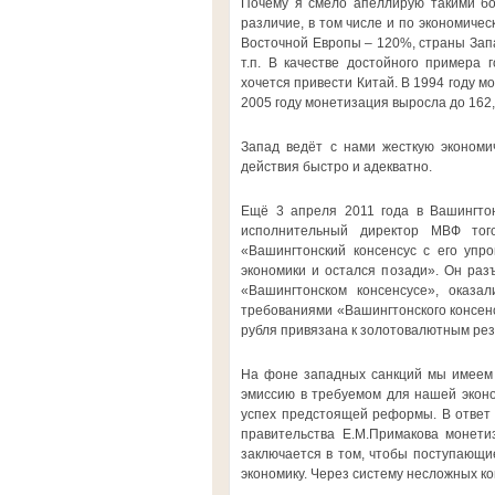
Почему я смело апеллирую такими бо
различие, в том числе и по экономиче
Восточной Европы – 120%, страны Запа
т.п. В качестве достойного примера
хочется привести Китай. В 1994 году м
2005 году монетизация выросла до 162,
Запад ведёт с нами жесткую экономич
действия быстро и адекватно.
Ещё 3 апреля 2011 года в Вашингтон
исполнительный директор МВФ тог
«Вашингтонский консенсус с его упр
экономики и остался позади». Он раз
«Вашингтонском консенсусе», оказа
требованиями «Вашингтонского консенс
рубля привязана к золотовалютным рез
На фоне западных санкций мы имеем 
эмиссию в требуемом для нашей эконо
успех предстоящей реформы. В ответ 
правительства Е.М.Примакова монети
заключается в том, чтобы поступающи
экономику. Через систему несложных к