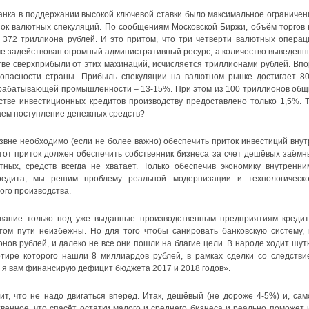
анка в поддержании высокой ключевой ставки было максимальное ограничен
ок валютных спекуляций. По сообщениям Московской Биржи, объём торгов 
 372 триллиона рублей. И это притом, что три четверти валютных операц
е задействован огромный административный ресурс, а количество выведенн
ве сверхприбыли от этих махинаций, исчисляется триллионами рублей. Впо
езопасности страны. Прибыль спекуляции на валютном рынке достигает 8
обрабатывающей промышленности – 13-15%. При этом из 100 триллионов общ
естве инвестиционных кредитов производству предоставлено только 1,5%. Т
ваем поступление денежных средств?
вне необходимо (если не более важно) обеспечить приток инвестиций внут
тот приток должен обеспечить собственник бизнеса за счет дешёвых заёмн
тных, средств всегда не хватает. Только обеспечив экономику внутренни
редита, мы решим проблему реальной модернизации и технологическо
ого производства.
вание только под уже выданные производственным предприятиям кредит
ом пути неизбежны. Но для того чтобы санировать банковскую систему, 
ов рублей, и далеко не все они пошли на благие цели. В народе ходит шутк
ртире которого нашли 8 миллиардов рублей, в рамках сделки со следстви
а я вам финансирую дефицит бюджета 2017 и 2018 годов».
т, что не надо двигаться вперед. Итак, дешёвый (не дороже 4-5%) и, сам
твенное, что спасёт остатки малого и среднего бизнеса и реально поможет 