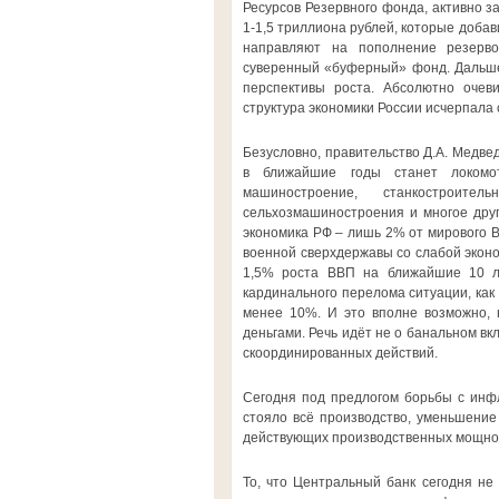
Ресурсов Резервного фонда, активно з
1-1,5 триллиона рублей, которые добав
направляют на пополнение резерво
суверенный «буферный» фонд. Дальше и
перспективы роста. Абсолютно очев
структура экономики России исчерпала 
Безусловно, правительство Д.А. Медве
в ближайшие годы станет локомот
машиностроение, станкостроите
сельхозмашиностроения и многое друг
экономика РФ – лишь 2% от мирового В
военной сверхдержавы со слабой эконо
1,5% роста ВВП на ближайшие 10 ле
кардинального перелома ситуации, как
менее 10%. И это вполне возможно, 
деньгами. Речь идёт не о банальном вк
скоординированных действий.
Сегодня под предлогом борьбы с инфл
стояло всё производство, уменьшени
действующих производственных мощнос
То, что Центральный банк сегодня не