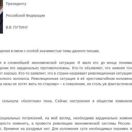
Президенту
Российской Федерации
В.В. ПУТИНУ
ния в связи с особой значимостью темы данного письма.
я в сложнейшей экономической ситуации. И мало кто до конца понима
ценки его кардинально противоположны. Кто-то объявляет, что нижняя точ
ет хорошо. Кто-то заявляет, что в стране назревает революционная ситуация,
полного коллапса. Революционная ситуация в её хрестоматийном изложени
 а низы не хотят жить по-старому» – к сожалению, не столь уж фантастическ
 схлынула «болотная» пена. Сейчас настроения в обществе изменили
социальных потрясений, на мой взгляд, необходимо кардинально измени
просто изменить, а провести революцию экономической системы России.
ас. Времени на раздумья нет. Для изложения сути необходимых перемен я