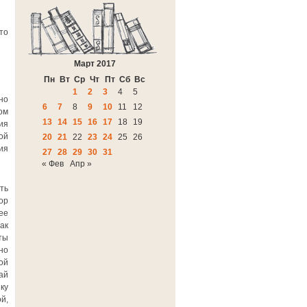
то
Март 2017
Пн
Вт
Ср
Чт
Пт
Сб
Вс
1
2
3
4
5
но
6
7
8
9
10
11
12
ом
13
14
15
16
17
18
19
ия
ой
20
21
22
23
24
25
26
ия
27
28
29
30
31
« Фев
Апр »
ть
ор
ее
ак
ты
но
ой
ай
ку
й,