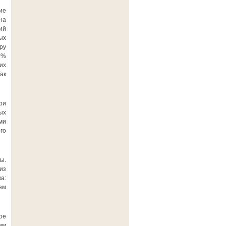
ие
на
ий
ых
ру
0%
их
ак
ри
ых
ми
го
ы.
из
а:
ем
ое
им