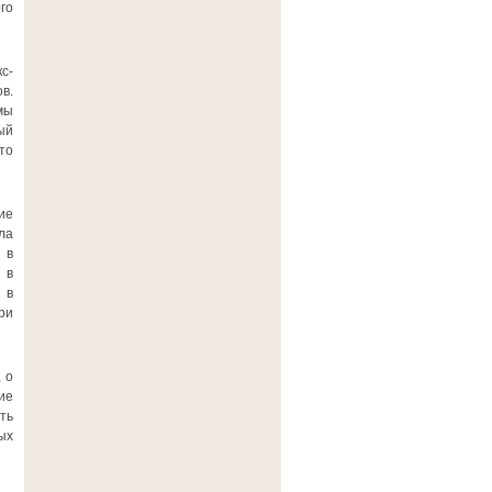
го
с-
в.
мы
ый
то
ие
ла
 в
 в
 в
ри
 о
ие
ть
ых