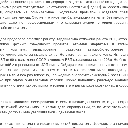
адействованного при закрытии дефицита бюджета, хватит ещё на год-два. А 
ились в результате увеличения стоимости нефти с 40$ до 50$ за баррель, вно
в, опираясь на сомнительное «бюджетное правило». Создается трет
дти уже некуда. Это не что иное, как балансировка на нуле, без какой-ли
идно даже не профессионалам, что сырьевая экспортно ориентированн
себя окончательно.
дева проделало огромную работу. Кардинально отлажена работа ВПК, котор
ивом крупных гражданских проектов. Атомная энергетика и атомн
льный комплекс, авиастроение, поддержка автомобилестроения
ое можно смело записать в актив. Но этого принципиально мало. Нынешн
ВП (в 60-е годы доля СССР в мировом ВВП составляла около 20%). Не быва
микой! А сценаристы из ИЭП имени Гайдара и иже с ними прописывают нам 
т. За это время мы отстанем от развитых экономик мира навсегда! Д
 уже было много раз говорено, необходимо обеспечить ежегодный рост ВВП 
но при одном обязательном условии. Нужно наполнить реальную экономи
лючении станка, как это принято говорить, а о целом ряде осознанных и хоро
яцией экономика обескровлена. И если в начале девяностых, когда в стра
е денежной массы было на самом деле оправданным, то по мере увеличен
тей должна была увеличиваться и денежная масса.
 отвечает ни за один макроэкономический показатель, формально занимаяс