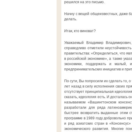
решился на это письмо.
Начну с вещей общеизвестных, даже бан
делать.
Итак, кто виноват?
Уважаемый Владимир Владимирович,
справедливо отметили неустойчивость
правительства: «Определиться, что яв
в российской экономике», а также ука
экономики, поддержать и малый, 
предпринимательских инициатив и прит
По сути, Вы попросили их сделать то, о
лет назад в силу исполнения своих пр
отсутствует принципиальная идеология,
сказать, идеология есть. И досталась 
называемом «Вашингтонском консенс
разработали для ряда латиноамерик
быстрее возвратить выданные этим ст
программе в 1989 году добровольно пр
и ряд азиатских стран в «Консенсус»
экономического развития. Многие по