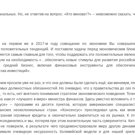
альных. Но, не ответив на вопрос: «Кто виноват?» – невозможно сказать: ч
 на первом же в 2017-м году совещании по экономике Вы совершен
 положительных тенденций. И поставили задачу перед экономическим блок
ляется самым главным для того, чтобы поддержать эти положительные явлен
зали на необходимость «…обеспечить новые стимулы для развития российск
и средний бизнес, включая финансовые инструменты для обеспечен
ока инвестиций».
 чем просили уже не раз, и что они должны были сделать ещё, как минимум, пя
ямых должностных обязанностей. Но очевидно, что у правительства до сих п
 то есть, нет внятного понимания стратегии экономического поведения. Точн
она нам от «лучшего в мире» министра финансов. Здесь уместно вспомнить о т
усе» – программе из десяти пунктов, которую американские специалис
анских неоколониальных стран. «Консенсус» преследовал цель как мож
ранам огромные кредиты и окончательно закрепиться на их рынках. К эт
исоединились и мы, потеряв при этом значительную часть суверенитета. Кит
 не поверили, в результате чего продемонстрировали миру другую динами
нимали очевидную несуразность боливийской модели и для нашей зрело