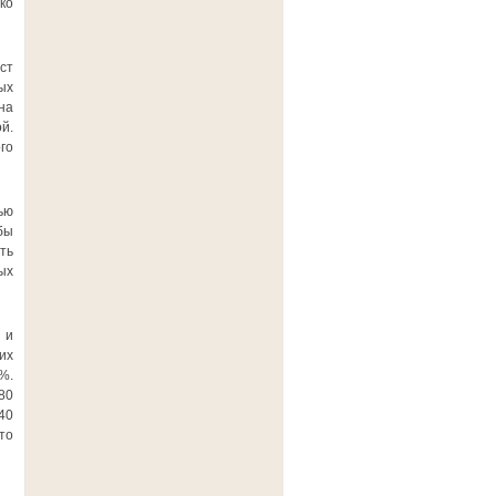
ко
ст
ых
на
й.
го
ью
бы
ть
ых
 и
их
%.
80
40
то