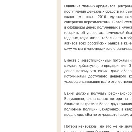
Одним из главных аргументов Центроб
поступления денежных средств на рын
валютном рынке в 2016 году составил
совершено нерезидентами. В этой схем
в оффшоры денег, полученных в качест
говорить об угрозе экономической б
годовых, тогда как рентабельность в 
активов всех российских банков в кач
кому же мы в конечном итоге ограничи
Вместе с инвестиционными потоками из
каждого действующего предприятия. Э
денег, потому что своих, даже оборо
источниками доступного дешёвого к
усовершенствования всего отечественн
Банки должны получать рефинансиро
Безусловно, финансовые потери на эт
бюджета потратили более двух триллион
полковник полиции Захарченко, в ква
предложил: «Вы не открываете гараж, 
Потери неизбежны, но это же не значи
главное, доступный кредит – то единс