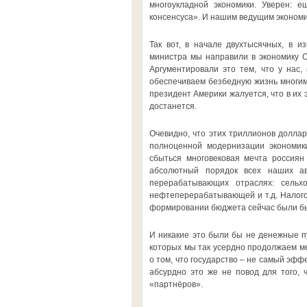
многоукладной экономики. Уверен: 
консенсуса». И нашим ведущим экономи
Так вот, в начале двухтысячных, в и
министра мы направили в экономику 
Аргументировали это тем, что у нас,
обеспечиваем безбедную жизнь многим 
президент Америки жалуется, что в их
достанется.
Очевидно, что этих триллионов долла
полноценной модернизации экономики
сбыться многовековая мечта россиян
абсолютный порядок всех наших ав
перерабатывающих отраслях: сельх
нефтеперерабатывающей и т.д. Налого
формировании бюджета сейчас были бы
И никакие это были бы не денежные п
которых мы так усердно продолжаем ме
о том, что государство – не самый эфф
абсурдно это же не повод для того, 
«партнёров».