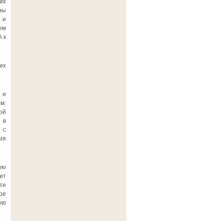
их
ны
 и
ем
 к
их
 и
м:
ой
 в
 с
ия
ую
ит
ти
ое
ую