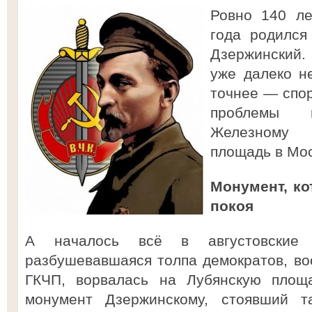
Ровно 140 ле
года родился
Дзержинский.
уже далеко н
точнее — спор
проблемы в
Железному
площадь в Мос
Монумент, ко
покоя
А началось всё в августовские
разбушевавшаяся толпа демократов, в
ГКЧП, ворвалась на Лубянскую площ
монумент Дзержинскому, стоявший 