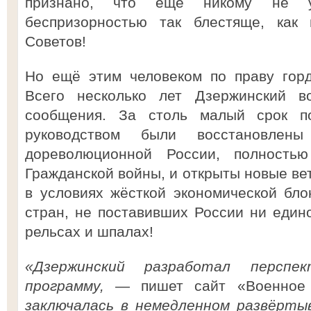
признано, что ещё никому не у
беспризорностью так блестяще, как 
Советов!
Но ещё этим человеком по праву горд
Всего несколько лет Дзержинский во
сообщения. За столь малый срок п
руководством были восстановлен
дореволюционной России, полность
Гражданской войны, и открыты новые вет
в условиях жёсткой экономической бл
стран, не поставивших России ни едино
рельсах и шпалах!
«
Дзержинский
разработал перспект
программу,
— пишет сайт «Военное
заключалась в немедленном разв
ё
ртыв