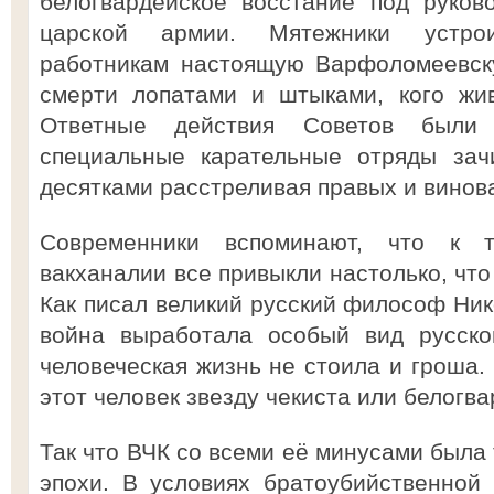
белогвардейское восстание под руко
царской армии. Мятежники устро
работникам настоящую Варфоломеевску
смерти лопатами и штыками, кого жи
Ответные действия Советов был
специальные карательные отряды зач
десятками расстреливая правых и винова
Современники вспоминают, что к т
вакханалии все привыкли настолько, что
Как писал великий русский философ Ник
война выработала особый вид русског
человеческая жизнь не стоила и гроша.
этот человек звезду чекиста или белогв
Так что ВЧК со всеми её минусами была
эпохи. В условиях братоубийственной