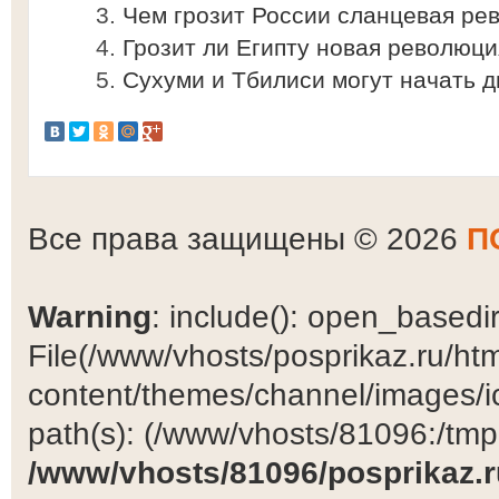
Чем грозит России сланцевая ре
Грозит ли Египту новая революц
Сухуми и Тбилиси могут начать д
Все права защищены © 2026
П
Warning
: include(): open_basedir 
File(/www/vhosts/posprikaz.ru/ht
content/themes/channel/images/ic
path(s): (/www/vhosts/81096:/tmp:/
/www/vhosts/81096/posprikaz.r