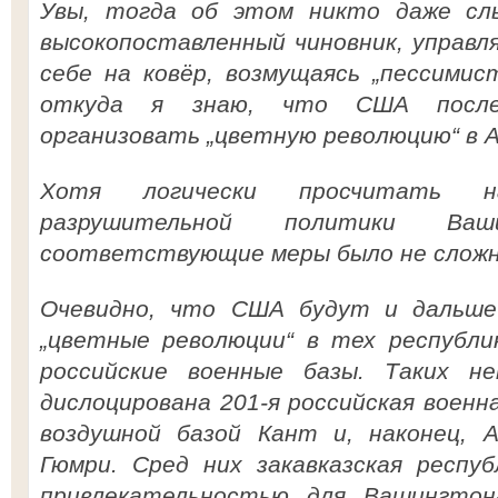
Увы, тогда об этом никто даже сл
высокопоставленный чиновник, управл
себе на ковёр, возмущаясь „пессимис
откуда я знаю, что США после
организовать „цветную революцию“ в 
Хотя логически просчитать на
разрушительной политики Ва
соответствующие меры было не сложн
Очевидно, что США будут и дальше
„цветные революции“ в тех республи
российские военные базы. Таких не
дислоцирована 201-я российская военна
воздушной базой Кант и, наконец, А
Гюмри. Сред них закавказская респу
привлекательностью для Вашингтон