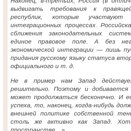
Наконец, в-третьих, Россия (в отли
выдвигать требования к правяще
республик, которые участвую
интеграционных процессах. Российск
сближения законодательных систе
единое правовое поле. А без нег
экономической интеграции — лишь пу
придания русскому языку статуса вто
официального и т. д.
Не в пример нам Запад действует
решительно. Поэтому и добивается 
может продолжаться бесконечно. И е
успеха, то, наконец, когда-нибудь до
внешней политике собственной тен
столь же активно как Запад. Хот
пространстве…».