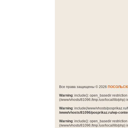
Все права защищены © 2026
ПОСОЛЬСК
Warning
: include(): open_basedir restrictio
(/www/vhosts/81096:/tmp:/usr/local/lib/php) 
Warning
: include(/www/vhosts/posprikaz.ru/
/www/vhosts/81096/posprikaz.ru/wp-conte
Warning
: include(): open_basedir restrictio
(/www/vhosts/81096:/tmp:/usr/local/lib/php) 