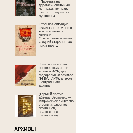
«Проверка на
дорогах», снятый 40
лет назад, по праву
считается одним из
лучших на...
Странная ситуация
складывается у нас с
темой памяти о
Великой
Отечественной войне.
С одной стороны, нас
призывают...
Книга написана на
основе документов
архивов ФСБ, двух
федеральных архивов
(РГВА, ГАРФ), а также
Центрального
архива...
(Горький против
абвера) Вервольф —
мифическое существо
в религии древних
германцев,
аналогичное
славянскому...
АРХИВЫ