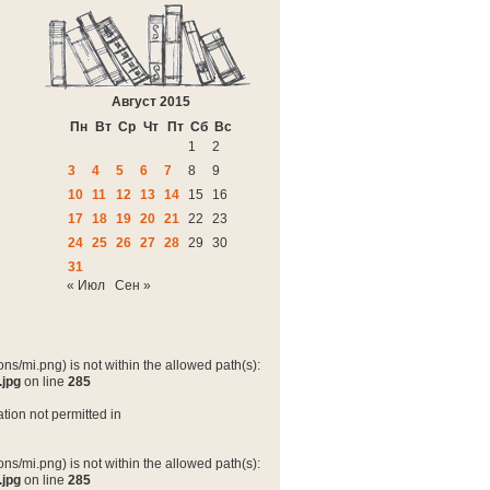
Август 2015
Пн
Вт
Ср
Чт
Пт
Сб
Вс
1
2
3
4
5
6
7
8
9
10
11
12
13
14
15
16
17
18
19
20
21
22
23
24
25
26
27
28
29
30
31
« Июл
Сен »
ns/mi.png) is not within the allowed path(s):
.jpg
on line
285
tion not permitted in
ns/mi.png) is not within the allowed path(s):
.jpg
on line
285