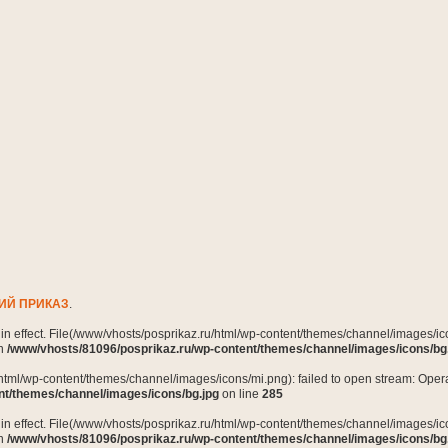
ИЙ ПРИКАЗ
.
n in effect. File(/www/vhosts/posprikaz.ru/html/wp-content/themes/channel/images/ico
in
/www/vhosts/81096/posprikaz.ru/wp-content/themes/channel/images/icons/bg
html/wp-content/themes/channel/images/icons/mi.png): failed to open stream: Opera
nt/themes/channel/images/icons/bg.jpg
on line
285
n in effect. File(/www/vhosts/posprikaz.ru/html/wp-content/themes/channel/images/ico
in
/www/vhosts/81096/posprikaz.ru/wp-content/themes/channel/images/icons/bg