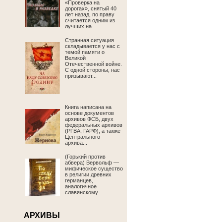
«Проверка на
дорогах», снятый 40
лет назад, по праву
считается одним из
лучших на...
Странная ситуация
складывается у нас с
темой памяти о
Великой
Отечественной войне.
С одной стороны, нас
призывают...
Книга написана на
основе документов
архивов ФСБ, двух
федеральных архивов
(РГВА, ГАРФ), а также
Центрального
архива...
(Горький против
абвера) Вервольф —
мифическое существо
в религии древних
германцев,
аналогичное
славянскому...
АРХИВЫ