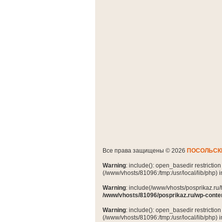
Все права защищены © 2026
ПОСОЛЬСК
Warning
: include(): open_basedir restrictio
(/www/vhosts/81096:/tmp:/usr/local/lib/php) 
Warning
: include(/www/vhosts/posprikaz.ru/
/www/vhosts/81096/posprikaz.ru/wp-conte
Warning
: include(): open_basedir restrictio
(/www/vhosts/81096:/tmp:/usr/local/lib/php) 