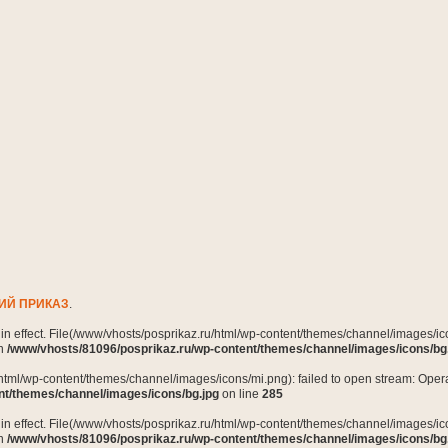
ИЙ ПРИКАЗ
.
n in effect. File(/www/vhosts/posprikaz.ru/html/wp-content/themes/channel/images/ico
in
/www/vhosts/81096/posprikaz.ru/wp-content/themes/channel/images/icons/bg
html/wp-content/themes/channel/images/icons/mi.png): failed to open stream: Opera
nt/themes/channel/images/icons/bg.jpg
on line
285
n in effect. File(/www/vhosts/posprikaz.ru/html/wp-content/themes/channel/images/ico
in
/www/vhosts/81096/posprikaz.ru/wp-content/themes/channel/images/icons/bg