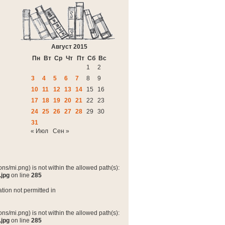
Август 2015
Пн
Вт
Ср
Чт
Пт
Сб
Вс
1
2
3
4
5
6
7
8
9
10
11
12
13
14
15
16
17
18
19
20
21
22
23
24
25
26
27
28
29
30
31
« Июл
Сен »
ns/mi.png) is not within the allowed path(s):
.jpg
on line
285
tion not permitted in
ns/mi.png) is not within the allowed path(s):
.jpg
on line
285