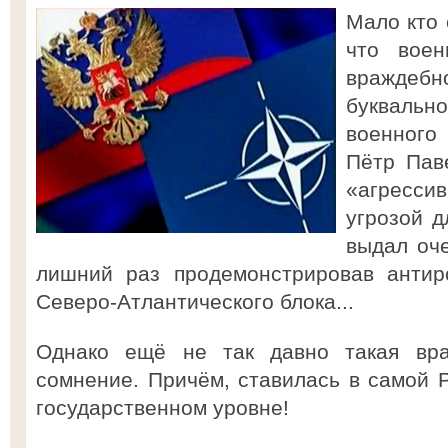
Мало кто 
что воен
враждеб
буквальн
военного
Пётр Пав
«агрессив
угрозой д
выдал оч
лишний раз продемонстрировав анти
Северо-Атлантического блока...
Однако ещё не так давно такая вра
сомнение. Причём, ставилась в самой 
государственном уровне!