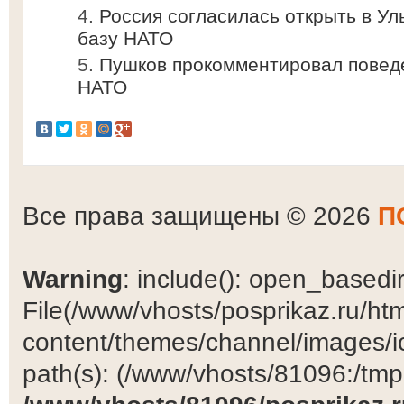
Россия согласилась открыть в У
базу НАТО
Пушкoв прoкoммeнтирoвaл пoвeд
НАТО
Все права защищены © 2026
П
Warning
: include(): open_basedir 
File(/www/vhosts/posprikaz.ru/ht
content/themes/channel/images/ic
path(s): (/www/vhosts/81096:/tmp:/