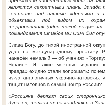
пребывание иностранных войск на наше
являются секретными планы Запада п
контроля над нашими ядерными и п
объектами под видом их охран
террористов» (один такой документ 
Командования Штабов ВС США был опубл
Слава Богу, до тихой иностранной окку
удар по международному престижу Р
нанесён немалый — об учениях «Торгау»
Украине. И такие местные издания к
правда» ехидно стали вопрошать: почем
из-за аналогичных украино-натовских 
тащит натовцев в самый центр России?
«Россияне держат своих сторонник
дураков, толкая их на конфликт с Зап