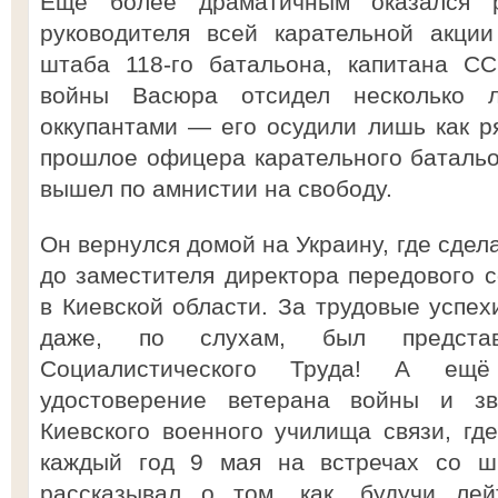
Ещё более драматичным оказался р
руководителя всей карательной акци
штаба 118-го батальона, капитана С
войны Васюра отсидел несколько л
оккупантами — его осудили лишь как ря
прошлое офицера карательного батальон
вышел по амнистии на свободу.
Он вернулся домой на Украину, где сдел
до заместителя директора передового 
в Киевской области. За трудовые успех
даже, по слухам, был предста
Социалистического Труда! А ещ
удостоверение ветерана войны и зв
Киевского военного училища связи, где
каждый год 9 мая на встречах со ш
рассказывал о том, как, будучи лей