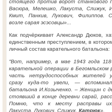
стоящего против ворот станкового 
Васюра, Мелешко, Лакуста, Слижук, 
Кмит, Панкив, Лукович, Филиппов. 
возле сарая эсэсовцы»...
Как подчёркивает Александр Дюков, х
единственным преступлением, в котором
личный состав карательного батальона:
"Вот, например, в мае 1943 года 11
карательной операции в Бегомльском 
часть нетрудоспособных жителей у
сразу куда-то увели, — вспоминал
батальона И.Козыченко. – Женщин с д
стоявший в конце деревни сарай, рас
Помню, что к месту расправы их 
Лакуста, Лукович, Слижук,
Катрюк
».