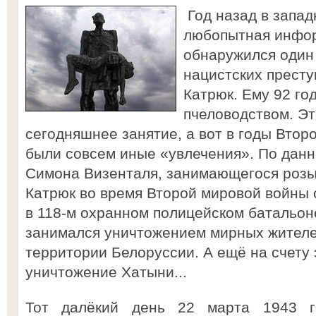
Год назад в запа
любопытная инфор
обнаружился один
нацистских престу
Катрюк. Ему 92 го
пчеловодством. Это
сегодняшнее занятие, а вот в годы Втор
были совсем иные «увлечения». По дан
Симона Визенталя, занимающегося розы
Катрюк во время Второй мировой войны
в 118-м охранном полицейском батальон
занимался уничтожением мирных жителей
территории Белоруссии. А ещё на счету
уничтожение Хатыни...
Тот далёкий день 22 марта 1943 г